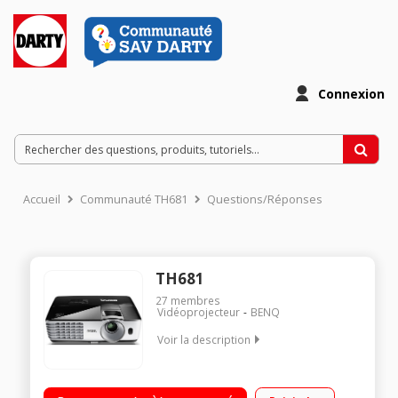
Connexion
Accueil
Communauté TH681
Questions/Réponses
TH681
27
membres
Vidéoprojecteur
BENQ
Voir la description
Technologie DLP - Compatible 3D Full HD 1080p - 1920x180
pixels 3000 Ansi Lumens - Contraste 10 000:1 Haut-parleur 10