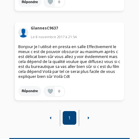
0
Répondre
GlannesC9637
Le
8 novembre 2017
à
21:54
Bonjour Je l utilisé en presta en salle Effectivement le
mieux c est de pouvoir obscurcir au maximum après c
est délicat bien sûr vous allez y voir évidemment mais
cela dépend de la qualité voulue que diffusez vous si c
est du bureautique sa vas aller bien sûr si c est du film
cela dépend Voilà par tel ce serai plus facile de vous
expliquer bien sûr Voilà Cdt
0
Répondre
1