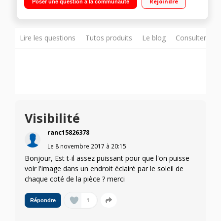
Rejoindre
Poser une question à la communauté
Watts
Lire les questions
Tutos produits
Le blog
Consulter sur
Visibilité
ranc15826378
Le
8 novembre 2017
à
20:15
Bonjour, Est t-il assez puissant pour que l'on puisse
voir l'image dans un endroit éclairé par le soleil de
chaque coté de la pièce ? merci
1
Répondre