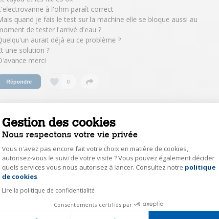
L'electrovanne à l'ohm paraît correct
Mais quand je fais le test sur la machine elle se bloque aussi au
moment de tester l'arrivé d'eau ?
Quelqu'un aurait déjà eu ce problème ?
Et une solution ?
D'avance merci
0
Répondre
onsulter les 2 réponses à la question Message
Gestion des cookies
as d'eau" en court de cycle
Nous respectons votre vie privée
Pierre expert Darty
Vous n'avez pas encore fait votre choix en matière de cookies,
autorisez-vous le suivi de votre visite ? Vous pouvez également décider
Le
22 mai 2020
à
15:14
quels services vous nous autorisez à lancer. Consultez notre
politique
Axeptio consent
Bonjour, avez-vous vérifié si votre tuyau de vidange ne serait pas trop
de cookies
.
enfoncé.Sinon il se peut qu'il y a un problème avec le système de prise
d'eau de votre machine et je vous invite à contacter le service après-vente.
Lire la politique de confidentialité
Cordialement
Consentements certifiés par