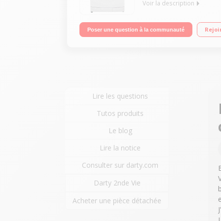
Voir la description
Capacité de lavage 9 kg / Séchage 6 kg - Classe 
Rejoi
Poser une question à la communauté
enchaînés 6+6 kg
Lire les questions
Tutos produits
Le blog
Lire la notice
Consulter sur darty.com
Darty 2nde Vie
Acheter une pièce détachée
J
L