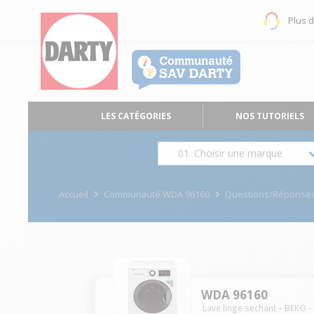
Plus 
LES CATÉGORIES
NOS TUTORIELS
01. Choisir une marque
Accueil
Communauté WDA 96160
Questions/Réponse
WDA 96160
Lave linge sechant
BEKO
-