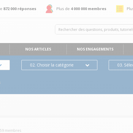
de
872 000 réponses
Plus de
4 000 000 membres
Plu
NOS ARTICLES
NOS ENGAGEMENTS
02. Choisir la catégorie
03. Séle
s
59
membres