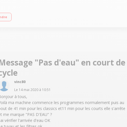
A Essorage max. 1400 tours/min Départ différé (affichage du temps restant) S
ndre
Message "Pas d'eau" en court de
cycle
vinc80
Le
14 mai 2020
à
10:51
Bonjour à tous,
Voilà ma machine commence les programmes normalement puis au
bout de 41 min pour les classics et11 min pour les courts elle s'arrête
et me marque "PAS D'EAU" ?
'ai vérifier l'arrivée d'eau OK
e tuyau et les filtres ok