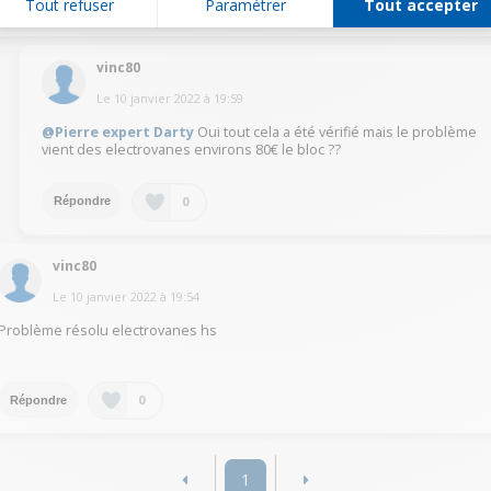
0
Tout refuser
Paramétrer
Tout accepter
Répondre
vinc80
Le
10 janvier 2022
à
19:59
@Pierre expert Darty
Oui tout cela a été vérifié mais le problème
vient des electrovanes environs 80€ le bloc ??
0
Répondre
vinc80
Le
10 janvier 2022
à
19:54
Problème résolu electrovanes hs
0
Répondre
1