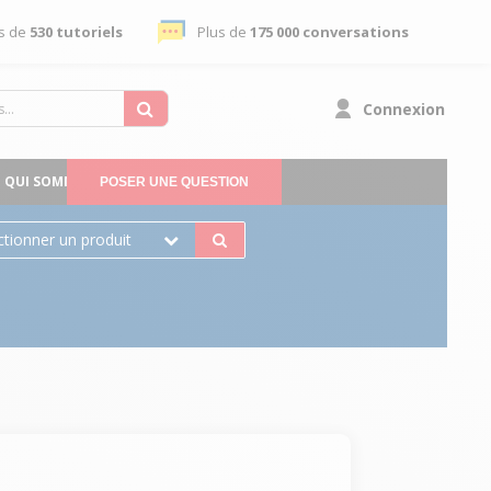
s de
530 tutoriels
Plus de
175 000 conversations
Connexion
QUI SOMMES-NOUS
POSER UNE QUESTION
ctionner un produit