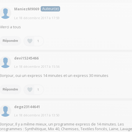
Auteur(e)
ManiezM9069
Le
18 décembre 2017
à
17:59
Merci a tous
1
Répondre
devi15245466
Le
18 décembre 2017
à
15:56
Bonjour, oui un express 14 minutes et un express 30 minutes
1
Répondre
dege23144641
Le
18 décembre 2017
à
13:50
Bonjour, Il y a même mieux, un programme express de 14 minutes. Les
programmes : Synthétique, Mix 40, Chemises, Textiles foncés, Laine, Lavag