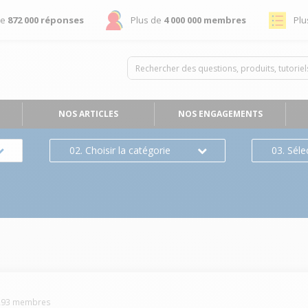
de
872 000 réponses
Plus de
4 000 000 membres
Plu
NOS ARTICLES
NOS ENGAGEMENTS
02. Choisir la catégorie
03. Séle
293
membres