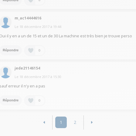
m_ac14444616
Le
18 décembre 2017
à
19:44
Oui il y en a un de 15 et un de 30 La machine est très bien je trouve perso
0
Répondre
jede21146154
Le
18 décembre 2017
à
15:30
sauf erreur il n'y en a pas
0
Répondre
1
2