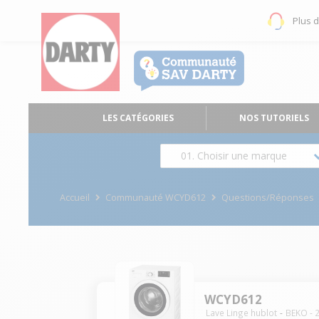
Plus 
LES CATÉGORIES
NOS TUTORIELS
01. Choisir une marque
Accueil
Communauté WCYD612
Questions/Réponses
WCYD612
Lave Linge hublot
BEKO
-