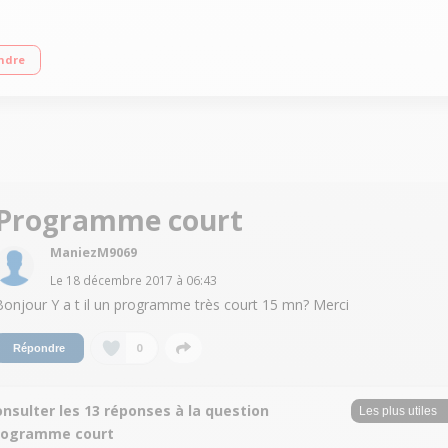
able jusqu'à 1200 tr/min Départ différé / Affichage du temps restant Programme
ndre
Programme court
ManiezM9069
Le
18 décembre 2017
à
06:43
Bonjour Y a t il un programme très court 15 mn? Merci
0
Répondre
nsulter les 13 réponses à la question
rogramme court