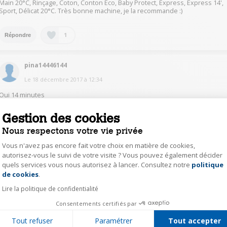
Main 20°C, Rinçage, Coton, Conton Eco, Baby Protect, Express, Express 14',
Sport, Délicat 20°C. Très bonne machine, je la recommande :)
1
Répondre
pina14446144
Le
18 décembre 2017
à
12:34
Oui 14 minutes
Gestion des cookies
1
Répondre
Nous respectons votre vie privée
Vous n'avez pas encore fait votre choix en matière de cookies,
evad46333356
autorisez-vous le suivi de votre visite ? Vous pouvez également décider
Le
18 décembre 2017
à
12:30
quels services vous nous autorisez à lancer. Consultez notre
politique
Axeptio consent
de cookies
.
Bonjour, oui il y a le programme express’14
Lire la politique de confidentialité
1
Consentements certifiés par
Répondre
Tout refuser
Paramétrer
Tout accepter