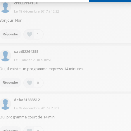
cris22114154
Le
18 décembre 2017
à
12:22
Bonjour, Non
1
Répondre
sabi52264355
Le
8 janvier 2018
à
10:51
Oui, il existe un programme express 14 minutes.
0
Répondre
debo31333512
Le
18 décembre 2017
à
23:01
Oui programme court de 14 min
0
Répondre