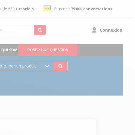
s de
530 tutoriels
Plus de
175 000 conversations
Connexion
QUI SOMMES-NOUS
POSER UNE QUESTION
ctionner un produit