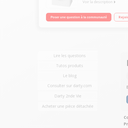
Voir la description
Capacité 6 kg (tambour 44 L) - A+++ Essorage vari
Rejoi
Poser une question à la communauté
Lire les questions
Tutos produits
Le blog
Consulter sur darty.com
Darty 2nde Vie
Acheter une pièce détachée
Co
P