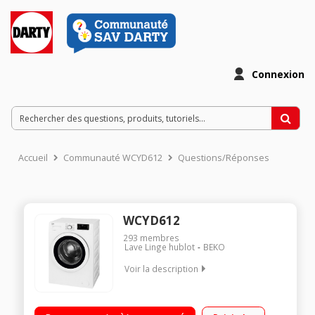
Connexion
Accueil
Communauté WCYD612
Questions/Réponses
WCYD612
293
membres
Lave Linge hublot
BEKO
Voir la description
Capacité 6 kg (tambour 44 L) - A+++ Essorage variable jusqu'à
1200 tr/min Départ différé / Affichage du temps restant