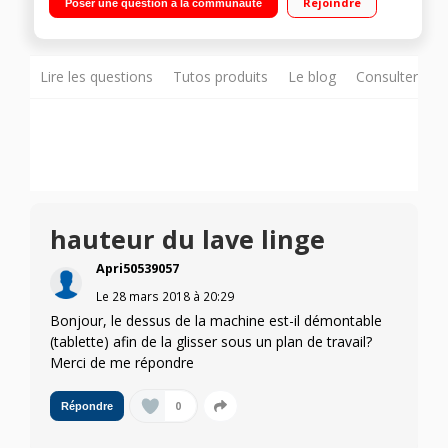
Rejoindre
Poser une question à la communauté
Programme Textiles foncés - Parois Anti-vibrations
Lire les questions
Tutos produits
Le blog
Consulter sur
hauteur du lave linge
Apri50539057
Le
28 mars 2018
à
20:29
Bonjour, le dessus de la machine est-il démontable
(tablette) afin de la glisser sous un plan de travail?
Merci de me répondre
0
Répondre