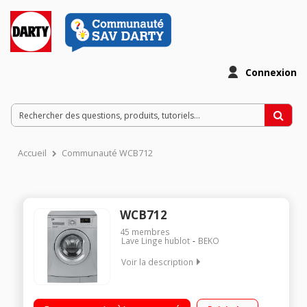
Connexion
Accueil
Communauté WCB712
WCB712
45
membres
Lave Linge hublot
BEKO
Voir la description
Capacité 7 kg (tambour 55 L) - A+++ Essorage variable jusqu'à
1200 tr/min Départ différé / Affichage du temps restant