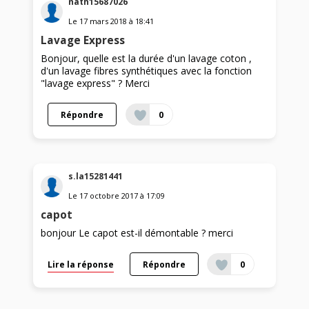
nath15687026
Le
17 mars 2018
à
18:41
Lavage Express
Bonjour, quelle est la durée d'un lavage coton ,
d'un lavage fibres synthétiques avec la fonction
"lavage express" ? Merci
Répondre
0
s.la15281441
Le
17 octobre 2017
à
17:09
capot
bonjour Le capot est-il démontable ? merci
Lire la réponse
Répondre
0