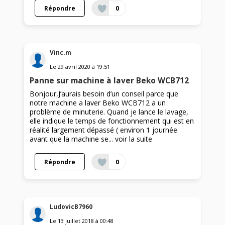
Répondre
0
Vinc.m
Le
29 avril 2020
à
19:51
Panne sur machine à laver Beko WCB712
Bonjour,J’aurais besoin d’un conseil parce que
notre machine a laver Beko WCB712 a un
problème de minuterie. Quand je lance le lavage,
elle indique le temps de fonctionnement qui est en
réalité largement dépassé ( environ 1 journée
avant que la machine se...
voir la suite
Répondre
0
LudovicB7960
Le
13 juillet 2018
à
00:48