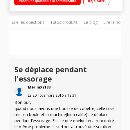
Rejoindre
Poser une question à la communauté
(41.5 cm) - Programme Textiles foncés
Lire les questions
Tutos produits
Le blog
Lire la notice
Se déplace pendant
l'essorage
MerlinX2188
Le
20 novembre 2016
à
12:31
Bonjour,
quand nous lavons une housse de couette, celle ci se
met en boule et la machine(bien calée) se déplace
pendant l'essorage. Est-ce que quelqu'un a rencontré
le même problème et surtout a trouvé une solution.