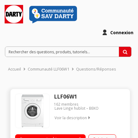
Connexion
Accueil
Communauté LLF06W1
Questions/Réponses
LLF06W1
162
membres
Lave Linge hublot
BEKO
Voir la description
Capacité 6 kg (tambour 39 L) - A++ Essorage variable jusqu'à
1200 tr/min Départ différé 3/6/9 heures Faible profondeur