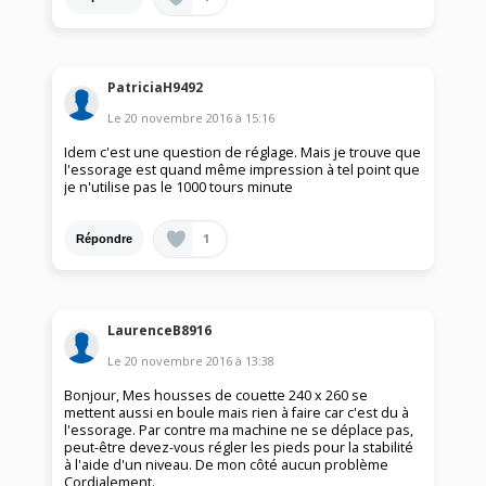
PatriciaH9492
Le
20 novembre 2016
à
15:16
Idem c'est une question de réglage. Mais je trouve que
l'essorage est quand même impression à tel point que
je n'utilise pas le 1000 tours minute
1
Répondre
LaurenceB8916
Le
20 novembre 2016
à
13:38
Bonjour, Mes housses de couette 240 x 260 se
mettent aussi en boule mais rien à faire car c'est du à
l'essorage. Par contre ma machine ne se déplace pas,
peut-être devez-vous régler les pieds pour la stabilité
à l'aide d'un niveau. De mon côté aucun problème
Cordialement.