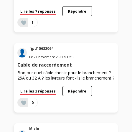
Lire les 7 réponses
Répondre
1
fjpd15632064
Le
21 novembre 2021
à
16:19
Cable de raccordement
Bonjour quel câble choisir pour le branchement ?
25A ou 32 A ? les livreurs font -ils le branchement ?
Lire les 3 réponses
Répondre
0
Miclo