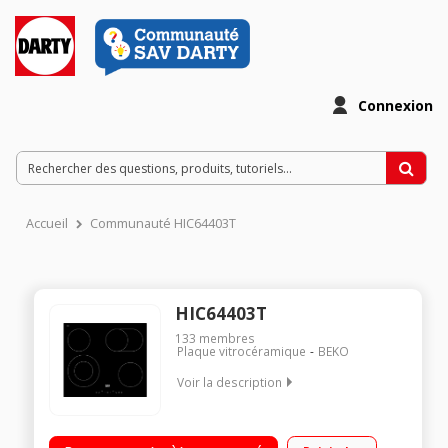
Connexion
Accueil
Communauté HIC64403T
HIC64403T
133
membres
Plaque vitrocéramique
BEKO
Voir la description
4 foyers Hi-Light dont 1 double zone de 12 ou 21 cm
Commandes sensitives Puissance du foyer principal 2200 W