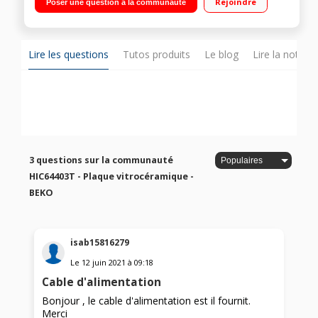
Rejoindre
Poser une question à la communauté
Témoins de chaleur résiduelle - Sécurité anti-surchauffe
Lire les questions
Tutos produits
Le blog
Lire la notice
3 questions sur la communauté
HIC64403T - Plaque vitrocéramique -
BEKO
isab15816279
Le
12 juin 2021
à
09:18
Cable d'alimentation
Bonjour , le cable d'alimentation est il fournit.
Merci