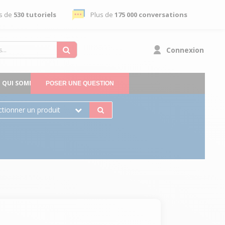
s de
530 tutoriels
Plus de
175 000 conversations
Connexion
QUI SOMMES-NOUS
POSER UNE QUESTION
ctionner un produit