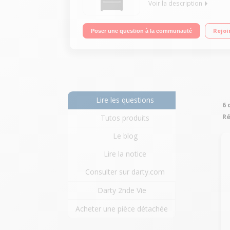
Voir la description
Volume 530 L - Dimensions HxLxP : 182.5x84x74.5 c
Rejoi
Poser une question à la communauté
Fabrique à glaçons
Lire les questions
6 
Ré
Tutos produits
Le blog
Lire la notice
Consulter sur darty.com
Darty 2nde Vie
Acheter une pièce détachée