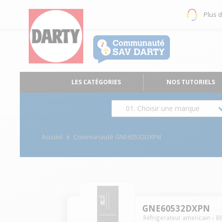
Plus 
LES CATÉGORIES
NOS TUTORIELS
01. Choisir une marque
Accueil
Communauté GNE60532DXPN
GNE60532DXPN
Réfrigerateur americain
B