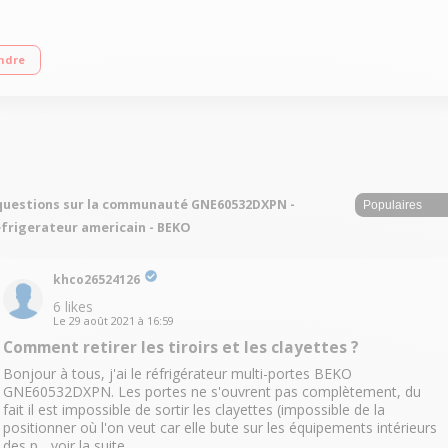
m – Classe F – 35 dB Réfrigérateur à froid ventilé 378 L Congélateur à dégivra
ndre
questions sur la communauté GNE60532DXPN -
frigerateur americain - BEKO
khco26524126
6
likes
Le
29 août 2021
à
16:59
Comment retirer les tiroirs et les clayettes ?
Bonjour à tous, j'ai le réfrigérateur multi-portes BEKO
GNE60532DXPN. Les portes ne s'ouvrent pas complètement, du
fait il est impossible de sortir les clayettes (impossible de la
positionner où l'on veut car elle bute sur les équipements intérieurs
des p...
voir la suite