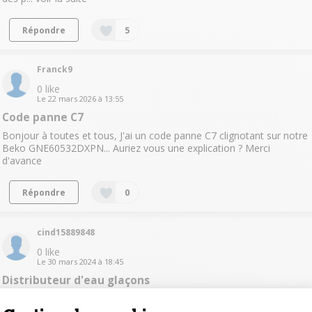
Répondre
5
Franck9
0
like
Le
22 mars 2026
à
13:55
Code panne C7
Bonjour à toutes et tous, J'ai un code panne C7 clignotant sur notre
Beko GNE60532DXPN... Auriez vous une explication ? Merci
d'avance
Répondre
0
cind15889848
0
like
Le
30 mars 2024
à
18:45
Distributeur d'eau glaçons
Bonjour, Faut-il obligatoirement raccorder le réfrigérateur à l'eau ? Il
n'y a pas de réservoir à l'intérieur ?Merci