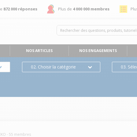
de
872 000 réponses
Plus de
4 000 000 membres
Plu
NOS ARTICLES
NOS ENGAGEMENTS
02. Choisir la catégorie
03. Séle
EKO
-
55
membres