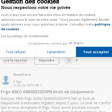
Gestion des cookies
Nous respectons votre vie privée
Lire les 6 réponses
Répondre
0
Vous n'avez pas encore fait votre choix en matière de cookies,
autorisez-vous le suivi de votre visite ? Vous pouvez également décider
quels services vous nous autorisez à lancer. Consultez notre
politique
Axeptio consent
jean15182433
de cookies
.
0
like
Le
22 février 2024
à
12:08
Lire la politique de confidentialité
DÉLAI DE LIVRAISON
Consentements certifiés par
BonjourLes délais annoncés sont ils respectés ? merci
Tout refuser
Paramétrer
Tout accepter
Lire la réponse
Répondre
0
lbeaufrere
0
like
Le
26 mai 2023
à
08:15
Frigo BEKO GNE60532DXPN bruit de claquement
Bonjour, Mon frigo BEKO GNE60532DXPN fait un bruit de
claquement à intervalles réguliers depuis 2 jours. Le bruit ne s'arrête
que si nous étreignons le frigo. Nous avons pourtant essayer
d'arrêter l'arrivée d'eau et les glaçons mais le bruit continue. Que...