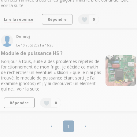
voir la suite
Lire la réponse
Répondre
0
Delmoj
Le
10 août 2021
à
16:25
Module de puissance HS ?
Bonjour à tous, suite à des problèmes répétés de
fonctionnement de mon frigo, je décide ce matin
de rechercher un éventuel « klixon » que je n'ai pas
trouvé. le module de puissance étant sorti je l'ai
examiné (photos) et j'y ai découvert un élément
qui ne...
voir la suite
Répondre
0
1