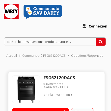
Connexion
Accueil
Communauté FSG62120DACS
Questions/Réponses
FSG62120DACS
536
membres
Gazinière
BEKO
Voir la description
Largeur 60cm - Table gaz 4 foyers Four gaz de grande
capacité 75L - 5 niveaux d'enfournement Design professionnel