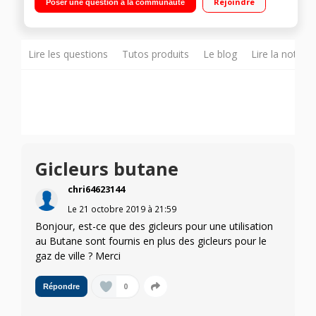
Rejoindre
Poser une question à la communauté
: coloris anthracite et supports des foyers en émail mat
Nettoyage par catalyse - Contre porte démontable
Lire les questions
Tutos produits
Le blog
Lire la notice
Gicleurs butane
chri64623144
Le
21 octobre 2019
à
21:59
Bonjour, est-ce que des gicleurs pour une utilisation
au Butane sont fournis en plus des gicleurs pour le
gaz de ville ? Merci
0
Répondre