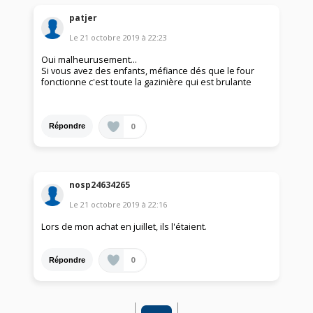
patjer
Le
21 octobre 2019
à
22:23
Oui malheurusement...
Si vous avez des enfants, méfiance dés que le four
fonctionne c'est toute la gazinière qui est brulante
0
Répondre
nosp24634265
Le
21 octobre 2019
à
22:16
Lors de mon achat en juillet, ils l'étaient.
0
Répondre