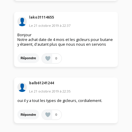
lako31114655
Le
21 octobre 2019
à
22:37
Bonjour
Notre achat date de 4 mois et les gicleurs pour butane
y étaient, d'autant plus que nous nous en servons
0
Répondre
balb61241244
Le
21 octobre 2019
à
22:35
oui il y a tout les types de gicleurs, cordialement.
0
Répondre