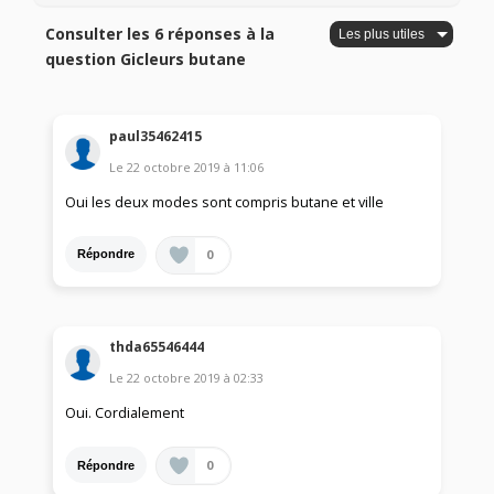
Consulter les 6 réponses à la
question Gicleurs butane
paul35462415
Le
22 octobre 2019
à
11:06
Oui les deux modes sont compris butane et ville
0
Répondre
thda65546444
Le
22 octobre 2019
à
02:33
Oui. Cordialement
0
Répondre