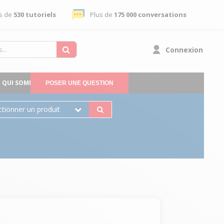
s de
530 tutoriels
Plus de
175 000 conversations
Connexion
QUI SOMMES-NOUS
POSER UNE QUESTION
ctionner un produit