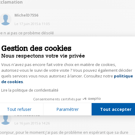
xclamation
MichelD7556
Le
17 juin 2015
à
11:05
je n ai pas ce probème désolé
Gestion des cookies
0
Répondre
Nous respectons votre vie privée
Vous n'avez pas encore fait votre choix en matière de cookies,
MarckarenJ9059
autorisez-vous le suivi de votre visite ? Vous pouvez également décider
Le
16 juin 2015
à
20:44
quels services vous nous autorisez à lancer. Consultez notre
politique
Axeptio consent
de cookies
.
Je n'ai pas encore rencontré ce problème, heureusement.
Lire la politique de confidentialité
0
Répondre
Consentements certifiés par
Tout refuser
Paramétrer
Tout accepter
PatriceD3192
Le
16 juin 2015
à
14:26
bonjour, pour le moment j'ai pas de problème en espérant que sa dure