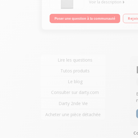
Voir la description
Volume 435 L - Dimensions HxLxP : 193x70x68.5 cm - 
Rejoi
Poser une question à la communauté
Lire les questions
Tutos produits
Le blog
Consulter sur darty.com
Darty 2nde Vie
Acheter une pièce détachée
Co