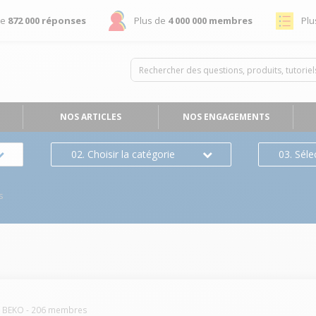
de
872 000 réponses
Plus de
4 000 000 membres
Plu
NOS ARTICLES
NOS ENGAGEMENTS
02. Choisir la catégorie
03. Séle
s
BEKO
-
206
membres