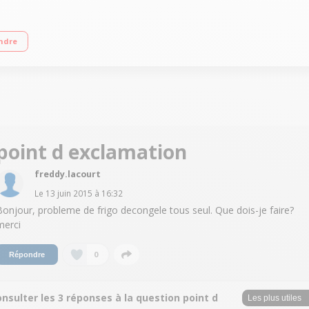
A+ / Réfrigérateur à froid ventilé 350 L / Congélateur à froid ventilé 85 L / Dis
ndre
point d exclamation
freddy.lacourt
Le
13 juin 2015
à
16:32
Bonjour, probleme de frigo decongele tous seul. Que dois-je faire?
merci
0
Répondre
nsulter les 3 réponses à la question point d