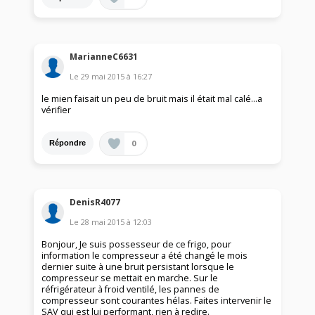
MarianneC6631
Le
29 mai 2015
à
16:27
le mien faisait un peu de bruit mais il était mal calé...a
vérifier
0
Répondre
DenisR4077
Le
28 mai 2015
à
12:03
Bonjour, Je suis possesseur de ce frigo, pour
information le compresseur a été changé le mois
dernier suite à une bruit persistant lorsque le
compresseur se mettait en marche. Sur le
réfrigérateur à froid ventilé, les pannes de
compresseur sont courantes hélas. Faites intervenir le
SAV qui est lui performant, rien à redire.