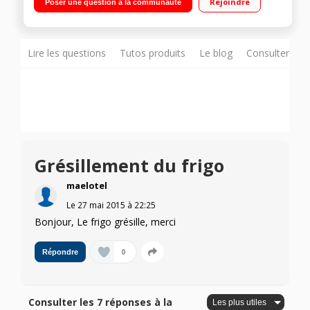
Rejoindre
Poser une question à la communauté
85 L / Distributeur à eau
Lire les questions
Tutos produits
Le blog
Consulter sur
Grésillement du frigo
maelotel
Le
27 mai 2015
à
22:25
Bonjour, Le frigo grésille, merci
0
Répondre
Consulter les 7 réponses à la