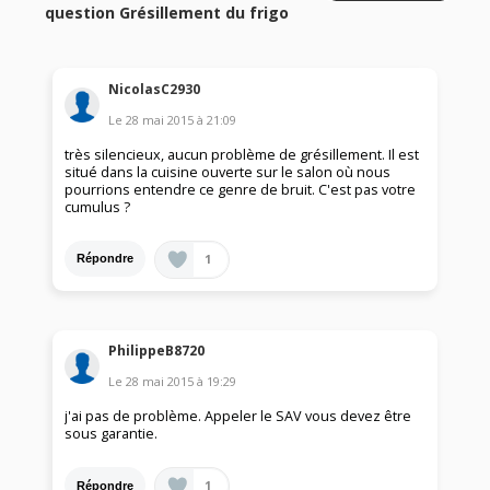
question Grésillement du frigo
NicolasC2930
Le
28 mai 2015
à
21:09
très silencieux, aucun problème de grésillement. Il est
situé dans la cuisine ouverte sur le salon où nous
pourrions entendre ce genre de bruit. C'est pas votre
cumulus ?
1
Répondre
PhilippeB8720
Le
28 mai 2015
à
19:29
j'ai pas de problème. Appeler le SAV vous devez être
sous garantie.
1
Répondre