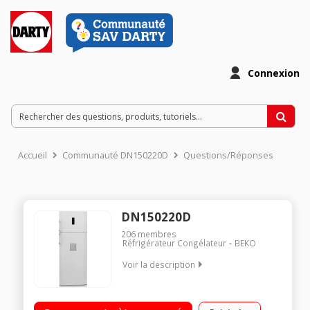
Connexion
Accueil
Communauté DN150220D
Questions/Réponses
DN150220D
206
membres
Réfrigérateur Congélateur
BEKO
Voir la description
Volume 435 L - Dimensions HxLxP : 193x70x68.5 cm - A+ /
Réfrigérateur à froid ventilé 350 L / Congélateur à froid ventilé