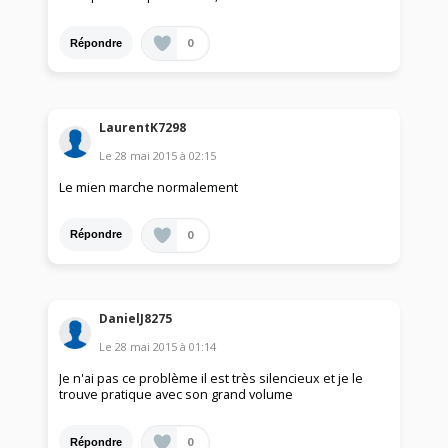
0
Répondre
LaurentK7298
Le
28 mai 2015
à
02:15
Le mien marche normalement
0
Répondre
DanielJ8275
Le
28 mai 2015
à
01:14
Je n'ai pas ce problème il est très silencieux et je le
trouve pratique avec son grand volume
0
Répondre