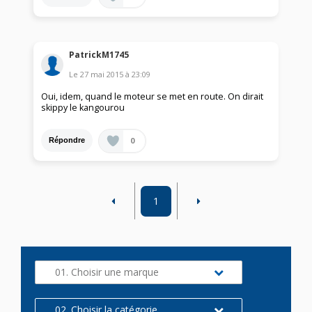
PatrickM1745
Le
27 mai 2015
à
23:09
Oui, idem, quand le moteur se met en route. On dirait
skippy le kangourou
0
Répondre
1
01. Choisir une marque
02. Choisir la catégorie