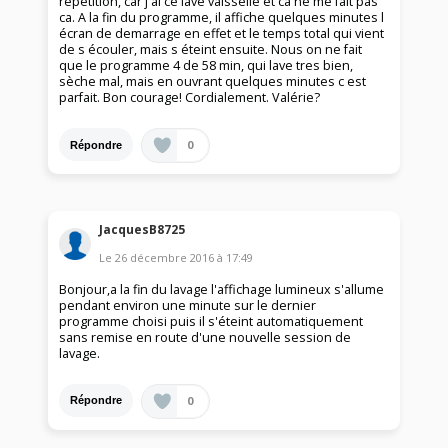
repetition, car j ai ce lave vaisselle et ca ne me fait pas
ca. A la fin du programme, il affiche quelques minutes l
écran de demarrage en effet et le temps total qui vient
de s écouler, mais s éteint ensuite. Nous on ne fait
que le programme 4 de 58 min, qui lave tres bien,
sèche mal, mais en ouvrant quelques minutes c est
parfait. Bon courage! Cordialement. Valérie?
0
Répondre
JacquesB8725
Le
26 décembre 2016
à
17:49
Bonjour,a la fin du lavage l'affichage lumineux s'allume
pendant environ une minute sur le dernier
programme choisi puis il s'éteint automatiquement
sans remise en route d'une nouvelle session de
lavage.
0
Répondre