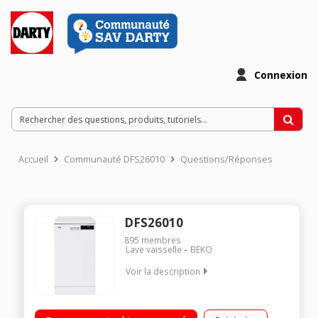
Connexion
Accueil
Communauté DFS26010
Questions/Réponses
DFS26010
895
membres
Lave vaisselle
BEKO
Voir la description
Largeur 45 cm (10 couverts) - 47 dB Consommation d'eau 11
L/cycle - Classe A+ Départ différé 0 à 24 h (affichage du temps