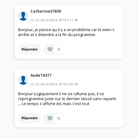
CatherineS7830
Le
26 décembre 2016
à
11:48
Bonjour, je pense qu il y a un problème car le mien s
arrête et s éteindre a la fin du programme.
0
Répondre
AudeT6377
Le
26 décembre 2016
à
00:46
Bonjour Logiquement il ne se rallume pas, il se
reprogramme juste sur le dernier laissé sans repartir
... Le temps s'affiche etc mais c'est tout
0
Répondre