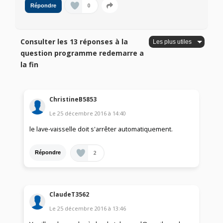
0
Répondre
Consulter les 13 réponses à la
question programme redemarre a
la fin
ChristineB5853
Le
25 décembre 2016
à
14:40
le lave-vaisselle doit s'arrêter automatiquement.
2
Répondre
ClaudeT3562
Le
25 décembre 2016
à
13:46