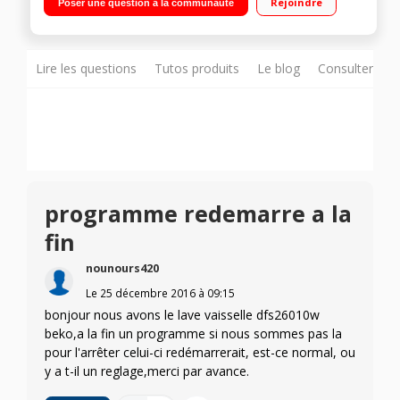
Rejoindre
Poser une question à la communauté
restant) Programme rapide "Quick & Clean"
Lire les questions
Tutos produits
Le blog
Consulter sur
programme redemarre a la
fin
nounours420
Le
25 décembre 2016
à
09:15
bonjour nous avons le lave vaisselle dfs26010w
beko,a la fin un programme si nous sommes pas la
pour l'arrêter celui-ci redémarrerait, est-ce normal, ou
y a t-il un reglage,merci par avance.