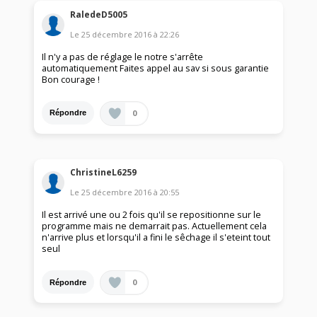
RaledeD5005
Le
25 décembre 2016
à
22:26
Il n'y a pas de réglage le notre s'arrête
automatiquement Faites appel au sav si sous garantie
Bon courage !
0
Répondre
ChristineL6259
Le
25 décembre 2016
à
20:55
Il est arrivé une ou 2 fois qu'il se repositionne sur le
programme mais ne demarrait pas. Actuellement cela
n'arrive plus et lorsqu'il a fini le sêchage il s'eteint tout
seul
0
Répondre