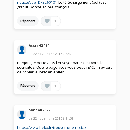
notice?title=DFS26010".
Le téléchargement (pdf) est
gratuit. Bonne soirée, françois
1
Répondre
AssiaH2434
Le
22 novembre 2016
à
22:01
Bonjour, je peux vous l'envoyer par mail si vous le
souhaitez. Quelle page avez vous besoin? Ca m'evitera
de copier le livret en entier ...
1
Répondre
SimonB2522
Le
22 novembre 2016
à
21:59
https://www.beko.fr/trouver-une-notice