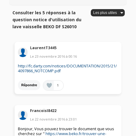
Consulter les 5 réponses à la
question notice d'utilisation du
lave vaisselle BEKO DF S26010
LaurentT3445
Le
23 novembre 2016
à
00:16
http://fc.darty.com/notices/DOCUMENTATION/2015/21/
4097866_NOTCOMP.pdf
1
Répondre
FrancoisI8422
Le
22 novembre 2016
à
23:01
Bonjour, Vous pouvez trouver le document que vous
cherchez sur "
https://www.beko.fr/trouver-une-