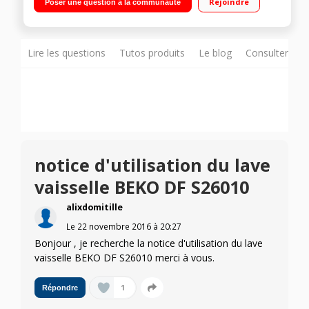
Rejoindre
Poser une question à la communauté
restant) Programme rapide "Quick & Clean"
Lire les questions
Tutos produits
Le blog
Consulter sur
notice d'utilisation du lave
vaisselle BEKO DF S26010
alixdomitille
Le
22 novembre 2016
à
20:27
Bonjour , je recherche la notice d'utilisation du lave
vaisselle BEKO DF S26010 merci à vous.
1
Répondre