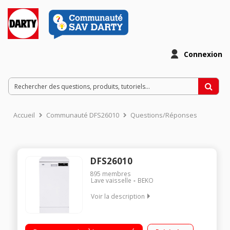
Connexion
Accueil
Communauté DFS26010
Questions/Réponses
DFS26010
895
membres
Lave vaisselle
BEKO
Voir la description
Largeur 45 cm (10 couverts) - 47 dB Consommation d'eau 11
L/cycle - Classe A+ Départ différé 0 à 24 h (affichage du temps