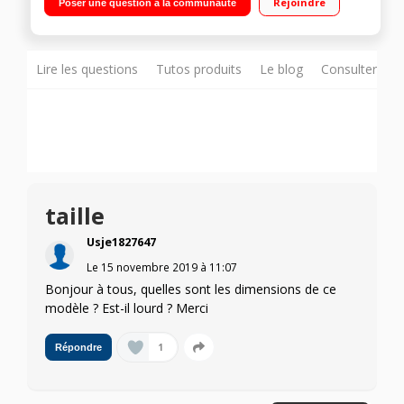
Rejoindre
Poser une question à la communauté
Four cuisson multifonction air brassé
Lire les questions
Tutos produits
Le blog
Consulter sur
taille
Usje1827647
Le
15 novembre 2019
à
11:07
Bonjour à tous, quelles sont les dimensions de ce
modèle ? Est-il lourd ? Merci
1
Répondre