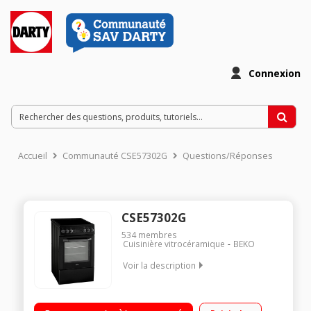
Connexion
Accueil
Communauté CSE57302G
Questions/Réponses
CSE57302G
534
membres
Cuisinière vitrocéramique
BEKO
Voir la description
Largeur 50 cm - Table de cuisson vitrocéramique 4 foyers
jusqu'à 1800 W Capacité du four 60 L - Nettoyage catalyse