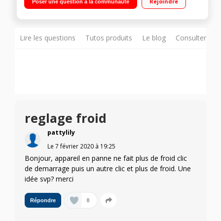
Rejoindre
Poser une question à la communauté
(sans givre) 125 L / Grande capacité - Distributeur d'eau -
Fabrique à glaçons
Lire les questions
Tutos produits
Le blog
Consulter sur
reglage froid
pattylily
Le
7 février 2020
à
19:25
Bonjour, appareil en panne ne fait plus de froid clic
de demarrage puis un autre clic et plus de froid. Une
idée svp? merci
0
Répondre