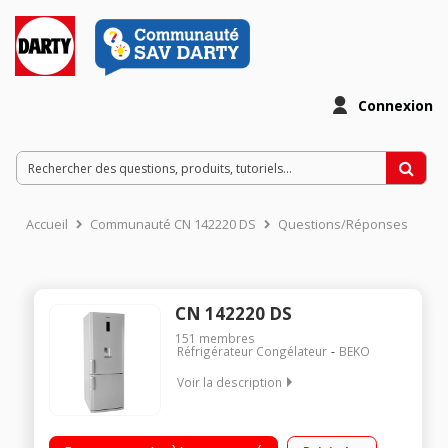
Connexion
Accueil
Communauté CN 142220 DS
Questions/Réponses
CN 142220 DS
151
membres
Réfrigérateur Congélateur
BEKO
Voir la description
Volume 426 L - Dimensions HxLxP : 194,5x70x68 cm - A+ /
Réfrigérateur à froid ventilé 301 L / Congélateur à froid ventilé