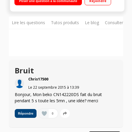
Rejoindre
Poser une question à la communauté
(sans givre) 125 L / Grande capacité - Distributeur d'eau -
Fabrique à glaçons
Lire les questions
Tutos produits
Le blog
Consulter sur
Bruit
Chris17500
Le
22 septembre 2015
à
13:39
Bonjour, Mon beko CN142220DS fait du bruit
pendant 5 s toute les 5mn , une idée? merci
0
Répondre