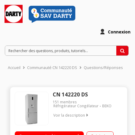
Connexion
Accueil
Communauté CN 142220 DS
Questions/Réponses
CN 142220 DS
151
membres
Réfrigérateur Congélateur
BEKO
Voir la description
Volume 426 L - Dimensions HxLxP : 194,5x70x68 cm - A+ /
Réfrigérateur à froid ventilé 301 L / Congélateur à froid ventilé