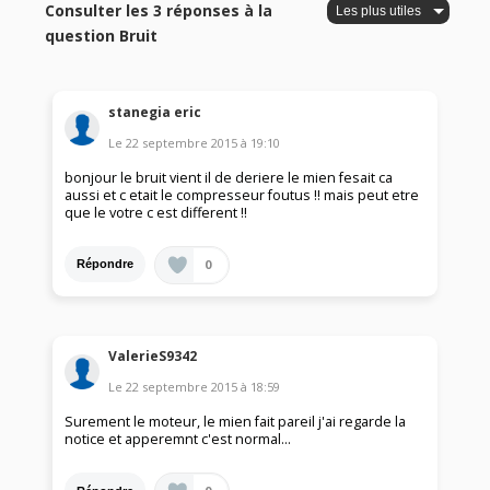
Consulter les 3 réponses à la
question Bruit
stanegia eric
Le
22 septembre 2015
à
19:10
bonjour le bruit vient il de deriere le mien fesait ca
aussi et c etait le compresseur foutus !! mais peut etre
que le votre c est different !!
0
Répondre
ValerieS9342
Le
22 septembre 2015
à
18:59
Surement le moteur, le mien fait pareil j'ai regarde la
notice et apperemnt c'est normal...