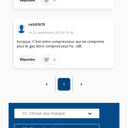
0
Répondre
seb83670
Le
22 septembre 2015
à
18:56
bonjour, C'est votre compresseur qui ne comprime
plus le gaz donc compresseur hs. cdlt
0
Répondre
1
01. Choisir une marque