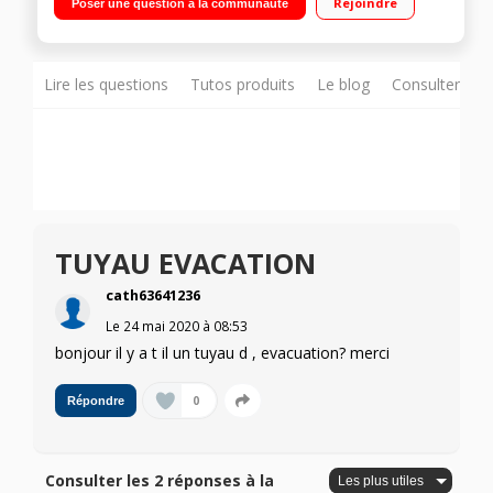
Rejoindre
Poser une question à la communauté
Lire les questions
Tutos produits
Le blog
Consulter sur
TUYAU EVACATION
cath63641236
Le
24 mai 2020
à
08:53
bonjour il y a t il un tuyau d , evacuation? merci
0
Répondre
Consulter les 2 réponses à la