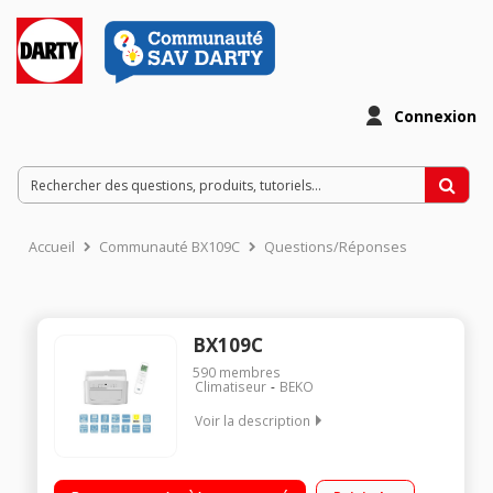
Connexion
Accueil
Communauté BX109C
Questions/Réponses
BX109C
590
membres
Climatiseur
BEKO
Voir la description
Classe énergétique a Pour une surface de plus de 25 m²
Niveau sonore de 65db Puissance frigorifique 2600 w