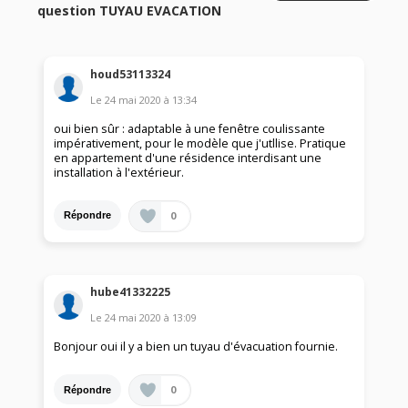
question TUYAU EVACATION
houd53113324
Le
24 mai 2020
à
13:34
oui bien sûr : adaptable à une fenêtre coulissante
impérativement, pour le modèle que j'utllise. Pratique
en appartement d'une résidence interdisant une
installation à l'extérieur.
0
Répondre
hube41332225
Le
24 mai 2020
à
13:09
Bonjour oui il y a bien un tuyau d'évacuation fournie.
0
Répondre