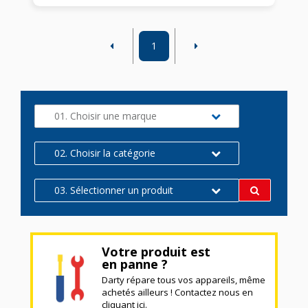
1
01. Choisir une marque
02. Choisir la catégorie
03. Sélectionner un produit
Votre produit est
en panne ?
Darty répare tous vos appareils, même
achetés ailleurs ! Contactez nous en
cliquant ici.