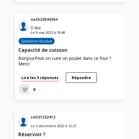
nath24544264
0
like
Le
9 mai 2023
à
18:48
Question résolue
Capacité de cuisson
BonjourPeut on cuire un poulet dans ce four ?
Merci
Lire les 5 réponses
Répondre
0
celi31232413
Le
5 décembre 2022
à
12:21
Réservoir ?