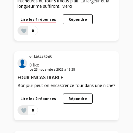
intérieures du four s'il vous plait. La largeur et la
longueur me suffiront. Merci
Lire les 4 réponses
Répondre
0
vl.l46446245
0
like
Le
23 novembre 2023
à
19:28
FOUR ENCASTRABLE
Bonjour peut on encastrer ce four dans une niche?
Lire les 2 réponses
Répondre
0