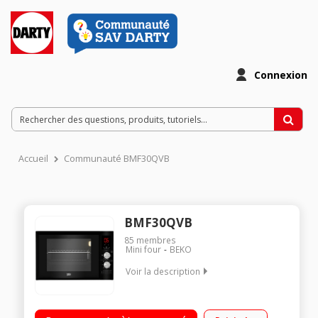
Connexion
Accueil
Communauté BMF30QVB
BMF30QVB
85
membres
Mini four
BEKO
Voir la description
Four posable multifonction - Capacité 30 L 7 modes de
cuisson - Vapeur assistée Ecran digital - Minuteur coupe circuit