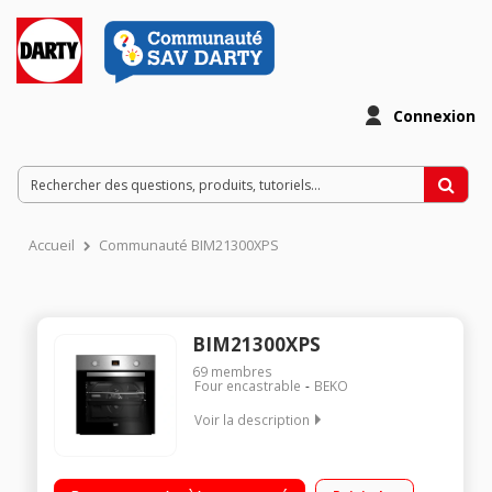
Connexion
Accueil
Communauté BIM21300XPS
BIM21300XPS
69
membres
Four encastrable
BEKO
Voir la description
Encastrable - Four multifonction chaleur tournante Nettoyage
pyrolyse - Porte froide Programmateur électronique - Maintien