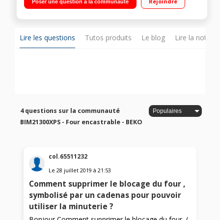
Rejoindre
Poser une question à la communauté
au chaud - Booster Capacité 66 litres - Fermeture douce -
Ecran digital
Lire les questions
Tutos produits
Le blog
Lire la notice
4 questions sur la communauté
BIM21300XPS - Four encastrable - BEKO
col.65511232
Le
28 juillet 2019
à
21:53
Comment supprimer le blocage du four ,
symbolisé par un cadenas pour pouvoir
utiliser la minuterie ?
Bonjour Comment supprimer le blocage du four ,(