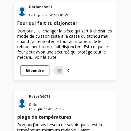
Dorianchv13
Le
15 janvier 2022
à
01:29
Four qui fait tu disjoncter
Bonjour , J'ai changer la pièce qui sert à choisir les
mode de cuisson suite à la casse du titchou mai
quand j'ai remonter le four au moment de le
rebrancher il a tout fait disjoncter ! Est-ce que le
four peut avoir une sécurité qui protège tout le
mécani...
voir la suite
Répondre
0
PotetD9071
0
like
Le
25 juillet 2019
à
11:26
plage de températures
Bonjourj'aurais besoin de savoir quelle est la
température minimum réglable ? Merci