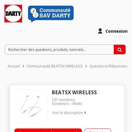
Connexion
Accueil
Communauté BEATSX WIRELESS
Questions/Réponses
BEATSX WIRELESS
107
membres
Ecouteurs
Beats
Voir la description
Écouteurs intra-auriculaires sans fil Télécommande intégrée
Jusqu'à 8h d'autonomie Chargement Fast Fuel