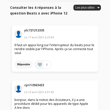
Consulter les 4 réponses à la
question Beats x avec iPhone 12
ylc721212335
Le
11 avril 2021
à
23:04
Il faut un appui long sur l'interrupteur du beats pour le
rendre visible par l'iPhone. Après ça se connecte tout
seul.
2
Répondre
cyri13563423
Le
12 avril 2021
à
01:43
bonjour, dans la notice des écouteurs, il y a une
procédure dédié pour les appareils de type Apple
A lire donc