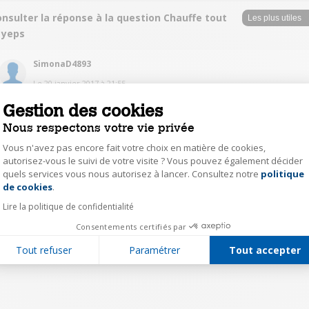
nsulter la réponse à la question Chauffe tout
 yeps
SimonaD4893
Le
20 janvier 2017
à
21:55
Bonjour, Je n'ai pas eu ce problème. Mieux de vous adresse au service
Gestion des cookies
après vente, car possible que votre appareil ne fonctionne pas
Nous respectons votre vie privée
correctement. Personnellement, j'ai était très contente de cet appareil.
Vous n'avez pas encore fait votre choix en matière de cookies,
0
autorisez-vous le suivi de votre visite ? Vous pouvez également décider
Répondre
quels services vous nous autorisez à lancer. Consultez notre
politique
Axeptio consent
de cookies
.
Lire la politique de confidentialité
1
Consentements certifiés par
Tout refuser
Paramétrer
Tout accepter