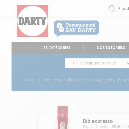
Plus 
LES CATÉGORIES
NOS TUTORIELS
01. Choisir une marque
Accueil
Communauté Bib expresso
Questions/Répon
Bib expresso
Repas de bébé
BEABA
-
5