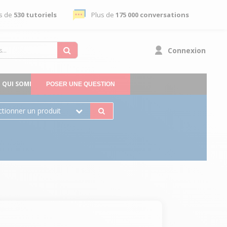
s de
530 tutoriels
Plus de
175 000 conversations
Connexion
QUI SOMMES-NOUS
POSER UNE QUESTION
ctionner un produit