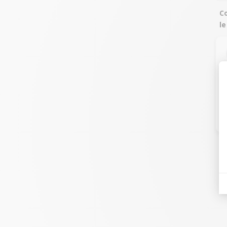
Co
le