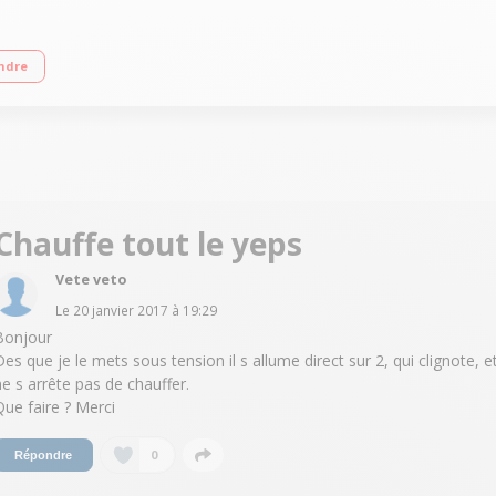
tits pots et stérilisateur / Biberon prêt en 30 secondes / Système auto-nettoya
ndre
Chauffe tout le yeps
Vete veto
Le
20 janvier 2017
à
19:29
Bonjour
Des que je le mets sous tension il s allume direct sur 2, qui clignote, e
ne s arrête pas de chauffer.
Que faire ? Merci
0
Répondre