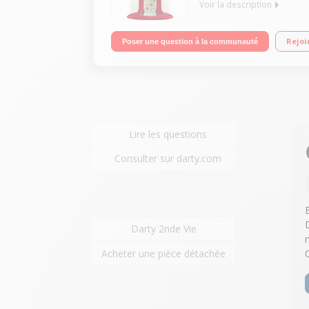
Voir la description
3 en 1 : Préparateur biberons, Chauffe-biberon/pe
Rejoi
Poser une question à la communauté
Lire les questions
Consulter sur darty.com
Darty 2nde Vie
Acheter une pièce détachée