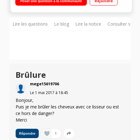
Rejoindre
Poser une question à la communauté
Multi-voltage
Lire les questions
Le blog
Lire la notice
Consulter sur d
Brûlure
mege15619706
Le
1 mai 2017
à
18:45
Bonjour,
Puis je me brûler les cheveux avec ce lisseur ou est
ce hors de danger?
Merci
1
Répondre