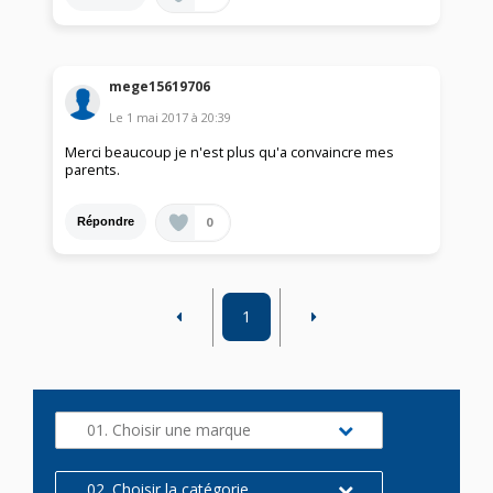
mege15619706
Le
1 mai 2017
à
20:39
Merci beaucoup je n'est plus qu'a convaincre mes
parents.
0
Répondre
1
01. Choisir une marque
02. Choisir la catégorie