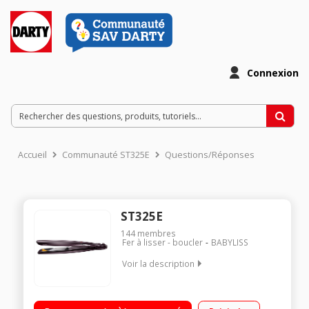
Connexion
Accueil
Communauté ST325E
Questions/Réponses
ST325E
144
membres
Fer à lisser - boucler
BABYLISS
Voir la description
Plaques étroites 22 x 100 mm Idéal pour cheveux courts et mi-
longs Revêtement Crystal Ceramic - Température de 230°C