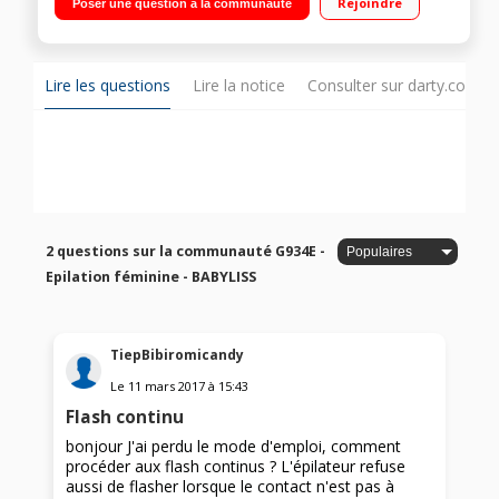
Rejoindre
Poser une question à la communauté
d'intensité lumineuse
Lire les questions
Lire la notice
Consulter sur darty.com
2 questions sur la communauté G934E -
Epilation féminine - BABYLISS
TiepBibiromicandy
Le
11 mars 2017
à
15:43
Flash continu
bonjour J'ai perdu le mode d'emploi, comment
procéder aux flash continus ? L'épilateur refuse
aussi de flasher lorsque le contact n'est pas à