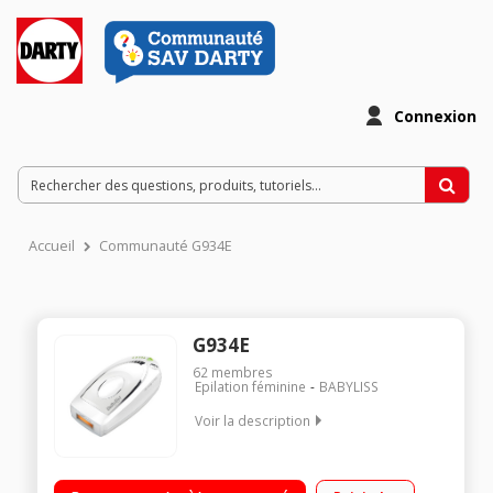
Connexion
Accueil
Communauté G934E
G934E
62
membres
Epilation féminine
BABYLISS
Voir la description
Epilation à lumière pulsée - Corps et visage Mode flashage
continu et manuel Ampoule 100 000 flashs - Secteur 5 niveaux