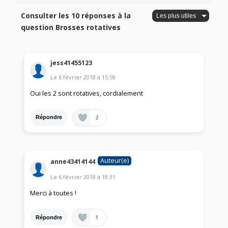
Consulter les 10 réponses à la
question Brosses rotatives
jess41455123
Le
6 février 2018
à
15:59
Oui les 2 sont rotatives, cordialement
2
Répondre
Auteur(e)
anne43414144
Le
6 février 2018
à
18:31
Merci à toutes !
1
Répondre