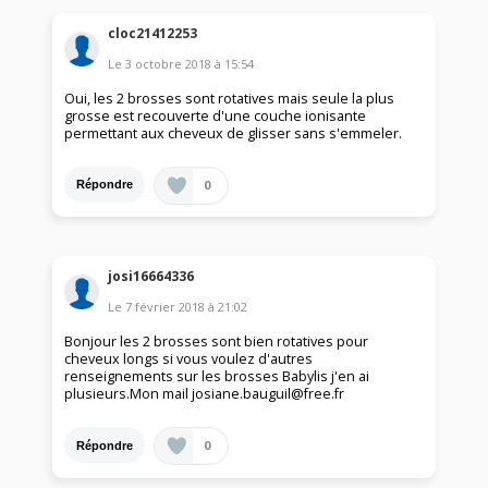
cloc21412253
Le
3 octobre 2018
à
15:54
Oui, les 2 brosses sont rotatives mais seule la plus
grosse est recouverte d'une couche ionisante
permettant aux cheveux de glisser sans s'emmeler.
0
Répondre
josi16664336
Le
7 février 2018
à
21:02
Bonjour les 2 brosses sont bien rotatives pour
cheveux longs si vous voulez d'autres
renseignements sur les brosses Babylis j'en ai
plusieurs.Mon mail josiane.bauguil@free.fr
0
Répondre