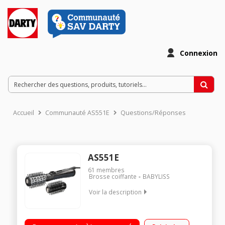
Connexion
Accueil
Communauté AS551E
Questions/Réponses
AS551E
61
membres
Brosse coiffante
BABYLISS
Voir la description
Brosse soufflante à rotation motorisée Technologie ionique -
Revêtement céramique 2 sens de rotation : extérieur et