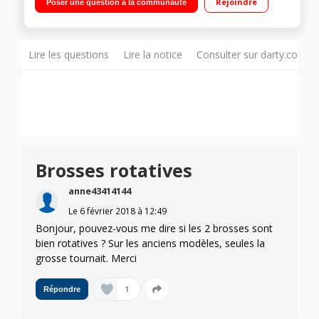
Rejoindre
Poser une question à la communauté
intérieur - 2 températures 1 brosse céramique en poils de
sangliers 50 mm et 1 brosse en poils de sanglier 35 mm
Lire les questions
Lire la notice
Consulter sur darty.com
Brosses rotatives
anne43414144
Le
6 février 2018
à
12:49
Bonjour, pouvez-vous me dire si les 2 brosses sont
bien rotatives ? Sur les anciens modèles, seules la
grosse tournait. Merci
1
Répondre