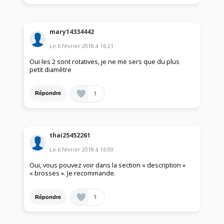
mary14334442
Le
6 février 2018
à
16:21
Oui les 2 sont rotatives, je ne me sers que du plus
petit diamètre
1
Répondre
thai25452261
Le
6 février 2018
à
16:09
Oui, vous pouvez voir dans la section « description »
« brosses ». Je recommande.
1
Répondre