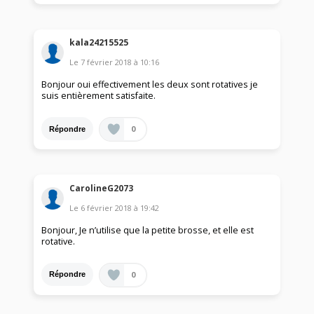
kala24215525
Le
7 février 2018
à
10:16
Bonjour oui effectivement les deux sont rotatives je
suis entièrement satisfaite.
0
Répondre
CarolineG2073
Le
6 février 2018
à
19:42
Bonjour, Je n’utilise que la petite brosse, et elle est
rotative.
0
Répondre