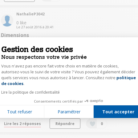
NathalieP3042
0
like
Le
27 août 2016
à
20:41
Dimensions
Bonjour, Pouvez-vous me dire combien mesure le sèche cheveux
Gestion des cookies
sans le diffuseur ? merci
Nous respectons votre vie privée
Répondre
0
Vous n'avez pas encore fait votre choix en matière de cookies,
autorisez-vous le suivi de votre visite ? Vous pouvez également décider
quels services vous nous autorisez à lancer. Consultez notre
politique
Axeptio consent
NathalieP3042
de cookies
.
0
like
Lire la politique de confidentialité
Le
27 août 2016
à
11:08
Quel est son poids ?
Consentements certifiés par
Bonjour, Quel est son poids ? merci
Tout refuser
Paramétrer
Tout accepter
Lire les 2 réponses
Répondre
0