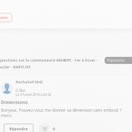
s 2 vitesses / 3 températures - Air froid Inclus : 1 concentrateur fin, 1 diffu
ndre
questions sur la communauté 6604RPE - Fer à lisser -
ucler - BABYLISS
NathalieP3042
0
like
Le
27 août 2016
à
20:52
Dimensions
Bonjour, Pouvez-vous me donner sa dimension sans embout ?
merci
Répondre
0