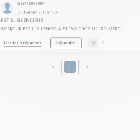
mart15969007
Le
21 janvier 2016
à
10:54
EST IL SILENCIEUX
BONJOUR EST IL SILENCIEUX ET PAS TROP LOURD MERCI
Lire les 3 réponses
Répondre
0
1