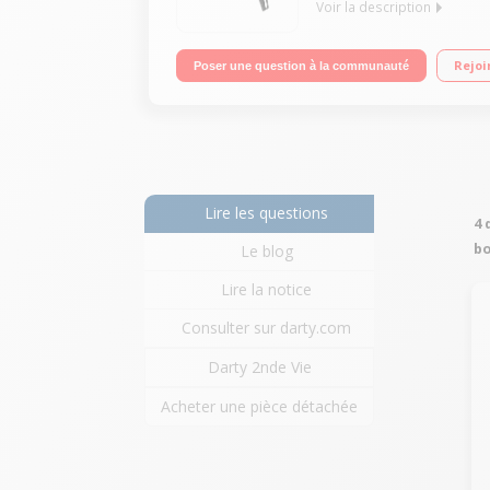
Voir la description
Sèche-cheveux professionnel AC Puissance 2000 Watt
Rejoi
Poser une question à la communauté
Lire les questions
4 
bo
Le blog
Lire la notice
Consulter sur darty.com
Darty 2nde Vie
Acheter une pièce détachée