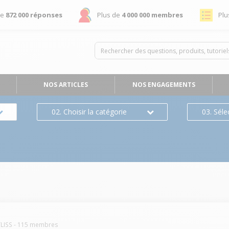
de
872 000 réponses
Plus de
4 000 000 membres
Plu
NOS ARTICLES
NOS ENGAGEMENTS
02. Choisir la catégorie
03. Séle
LISS
-
115
membres