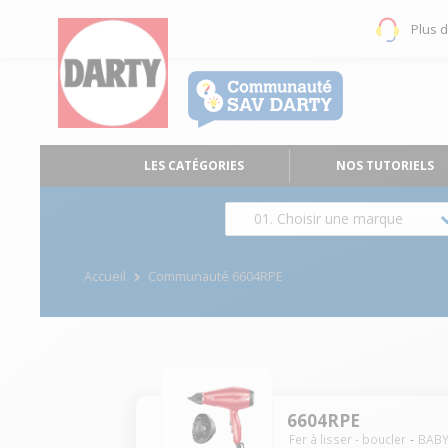
Plus 
LES CATÉGORIES
NOS TUTORIELS
01. Choisir une marque
Accueil
Communauté 6604RPE
6604RPE
Fer à lisser - boucler
BABY