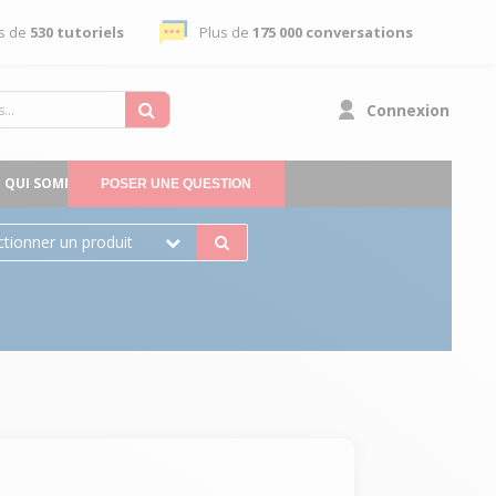
s de
530 tutoriels
Plus de
175 000 conversations
Connexion
QUI SOMMES-NOUS
POSER UNE QUESTION
ctionner un produit