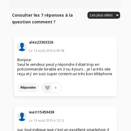
Consulter les 7 réponses à la
question comment ?
alex23363326
Le
13 août 2019
à
08:58
Bonjour
Seul le vendeur peut y répondre il était trop en
précommande livrable en 3 ou 4 jours .. je l ai très vite
reçu et j' en suis super content un très bon téléphone
1
Répondre
watt15459438
Le
13 août 2019
à
12:13
oui, tout indique que c'est un excellent smartphoe: il