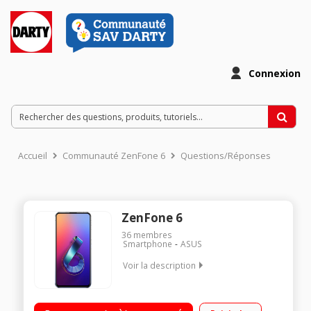
Connexion
Accueil
Communauté ZenFone 6
Questions/Réponses
ZenFone 6
36
membres
Smartphone
ASUS
Voir la description
"Mobile sous Android 9 Pie 6 Go RAM - 128 Go de stockage
Ecran NanoEdge sans bord de 6.4"" Flip Caméra de 48 Mp +