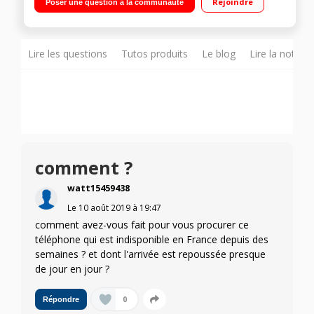
Rejoindre
Poser une question à la communauté
13MP Grand Angle"
Lire les questions
Tutos produits
Le blog
Lire la notice
comment ?
watt15459438
Le
10 août 2019
à
19:47
comment avez-vous fait pour vous procurer ce
téléphone qui est indisponible en France depuis des
semaines ? et dont l'arrivée est repoussée presque
de jour en jour ?
0
Répondre