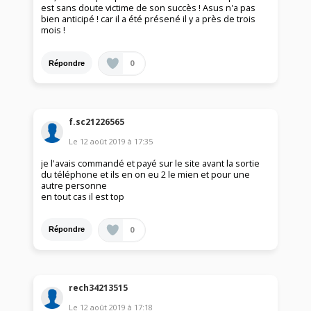
est sans doute victime de son succès ! Asus n'a pas
bien anticipé ! car il a été présené il y a près de trois
mois !
0
Répondre
f.sc21226565
Le
12 août 2019
à
17:35
je l'avais commandé et payé sur le site avant la sortie
du téléphone et ils en on eu 2 le mien et pour une
autre personne
en tout cas il est top
0
Répondre
rech34213515
Le
12 août 2019
à
17:18