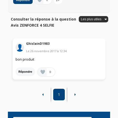
0
Répondre
Consulter la réponse à la question
Avis ZENFORCE 4 SELFIE
GhislainD1983
Le
26 novembre 2017
à
12:34
bon produit
0
Répondre
1