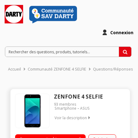
Connexion
Accueil
Communauté ZENFONE 4 SELFIE
Questions/Réponses
ZENFONE 4 SELFIE
93
membres
Smartphone
ASUS
Voir la description
Mobile sous Android 7.0 - Nougat - 4G Écran tactile 13,97cm
(5,5'') -HD IPS 1280x720 pixels Processeur Qualcom