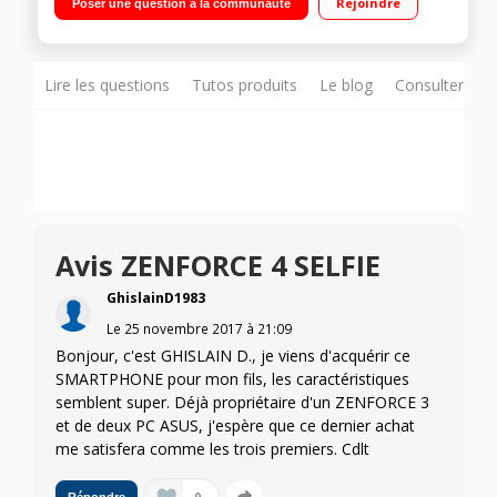
Rejoindre
Poser une question à la communauté
Snapdragon S430 Octo-coeur 1,4GHz - 64Go de mémoire
Appareil photo arrière 16 mégapixels - Double capteur photo
frontal 20 + 8 mégapixels
Lire les questions
Tutos produits
Le blog
Consulter sur
Avis ZENFORCE 4 SELFIE
GhislainD1983
Le
25 novembre 2017
à
21:09
Bonjour, c'est GHISLAIN D., je viens d'acquérir ce
SMARTPHONE pour mon fils, les caractéristiques
semblent super. Déjà propriétaire d'un ZENFORCE 3
et de deux PC ASUS, j'espère que ce dernier achat
me satisfera comme les trois premiers. Cdlt