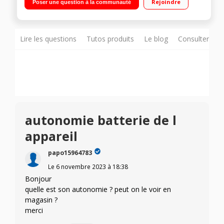
Rejoindre
Poser une question à la communauté
Radeon™ Graphics Mémoire vive LPDDR5 32 Go - Stockage 1
To SSD PCIe® 4.0 Windows 11 - Wi-Fi 6E(802.11ax) +
Bluetooth® 5.3 - 3 mois Xbox Game Pass inclus
Lire les questions
Tutos produits
Le blog
Consulter sur
autonomie batterie de l
appareil
papo15964783
Le
6 novembre 2023
à
18:38
Bonjour
quelle est son autonomie ? peut on le voir en
magasin ?
merci