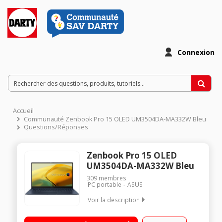
Connexion
Accueil
Communauté Zenbook Pro 15 OLED UM3504DA-MA332W Bleu
Questions/Réponses
Zenbook Pro 15 OLED
UM3504DA-MA332W Bleu
309
membres
PC portable
ASUS
Voir la description
Ecran 15,6 pouces 2.8K (2880 x 1620) OLED - 0.2 ms - 120Hz
Processeur AMD Ryzen 7 7735U (jusqu'à 4.8 GHz) - Puce AMD