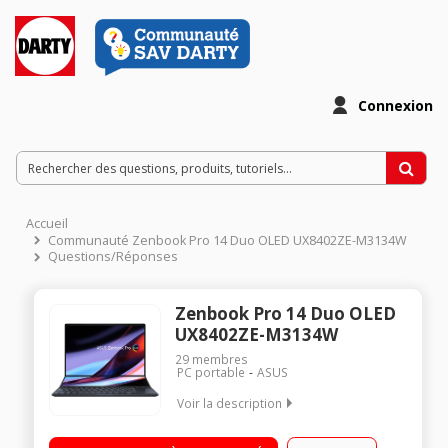
Connexion
Accueil
Communauté Zenbook Pro 14 Duo OLED UX8402ZE-M3134W
Questions/Réponses
Zenbook Pro 14 Duo OLED
UX8402ZE-M3134W
29
membres
PC portable
ASUS
Voir la description
"Ecran tactile OLED 14,5"" WQXGA+ (2880 x 1800) 120 Hz
Processeur Intel Core™ i7-12700H (14 coeurs, 2,3 GHz / Turbo