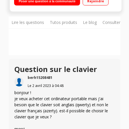
Rejoindre
Poser une question à la communauté
Boost jusqu'à 4,7 GHz) RAM 32 Go LPDDR5 - 1 To SSD - carte
graphique NVidia GeForce RTX 3050 Ti 4 Go GDDR6 Windows
11 - TB4 - micro HDMI - Wifi 802.11 ax - BT 5.2 - Technologie
ScreenPad Plus"
Lire les questions
Tutos produits
Le blog
Consulter sur
Question sur le clavier
berh15208481
Le
2 avril 2023
à
04:48
bonjour !
je veux acheter cet ordinateur portable mais j'ai
besoin que le clavier soit anglais (qwerty) et non le
clavier français (azerty). est-il possible de choisir le
clavier que je veux ?
merci