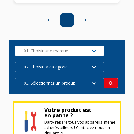
1
01. Choisir une marque
02. Choisir la catégorie
03. Sélectionner un produit
Votre produit est
en panne ?
Darty répare tous vos appareils, même
achetés ailleurs ! Contactez nous en
cliquant ici.