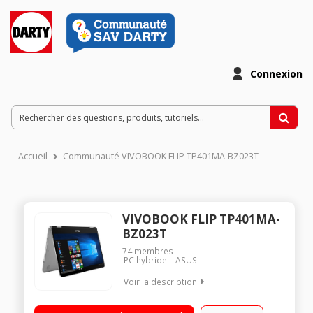
Connexion
Accueil
Communauté VIVOBOOK FLIP TP401MA-BZ023T
VIVOBOOK FLIP TP401MA-
BZ023T
74
membres
PC hybride
ASUS
Voir la description
"Ecran LED tactile 14"" HD Processeur Intel® Pentium® N5000
RAM 4 Go - 256 Go SSD - Carte graphique Intel UHD Graphics