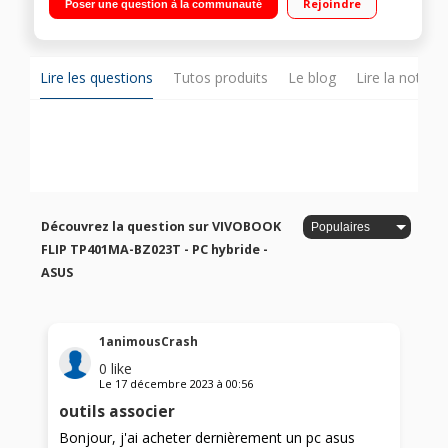
Rejoindre
Poser une question à la communauté
605 Windows 10 - Webcam intégrée - micro HDMI - USB 3.1
Type C - Bluetooth 5.0"
Lire les questions
Tutos produits
Le blog
Lire la notice
Découvrez la question sur VIVOBOOK
FLIP TP401MA-BZ023T - PC hybride -
ASUS
1animousCrash
0
like
Le
17 décembre 2023
à
00:56
outils associer
Bonjour, j'ai acheter dernièrement un pc asus