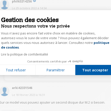
phil63214256
Le
29 octobre 2022
à
14:54
Bonjour, si c'est pour un usage familial oui, si c'est pour un usage
Gestion des cookies
professionnel non.
Nous respectons votre vie privée
1
Répondre
Vous n'avez pas encore fait votre choix en matière de cookies,
autorisez-vous le suivi de votre visite ? Vous pouvez également décider
quels services vous nous autorisez à lancer. Consultez notre
politique
Axeptio consent
Auteur(e)
rcai42415536
de cookies
.
Le
29 octobre 2022
à
15:00
Lire la politique de confidentialité
@phil63214256
Usage familial ! Merci
Consentements certifiés par
Tout refuser
Paramétrer
Tout accepter
0
Répondre
arki42331546
Le
18 février 2023
à
16:31
Sur ce model vous pouvez ajouter un second disque dur M.2 si besoin.