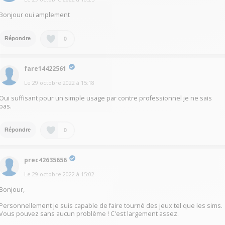
Bonjour oui amplement
0
Répondre
fare14422561
Le
29 octobre 2022
à
15:18
Oui suffisant pour un simple usage par contre professionnel je ne sais
pas.
0
Répondre
prec42635656
Le
29 octobre 2022
à
15:02
Bonjour,
Personnellement je suis capable de faire tourné des jeux tel que les sims.
Vous pouvez sans aucun problème ! C'est largement assez.