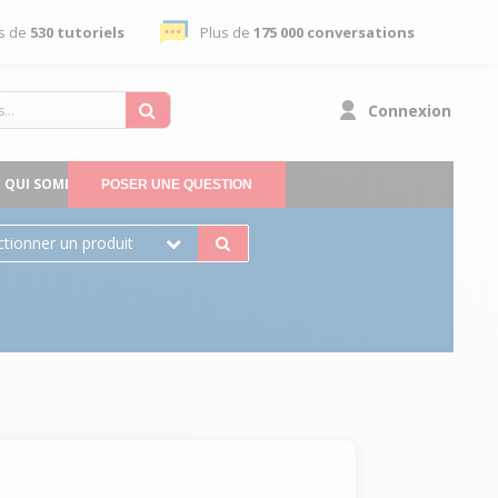
s de
530 tutoriels
Plus de
175 000 conversations
Connexion
QUI SOMMES-NOUS
POSER UNE QUESTION
ctionner un produit