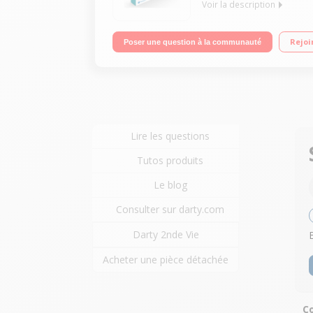
Voir la description
"Ecran 14"" HD Processeur Intel Celeron® N4020 
Rejoi
Poser une question à la communauté
Office 365 inclus"
Lire les questions
Tutos produits
Le blog
Consulter sur darty.com
Darty 2nde Vie
Acheter une pièce détachée
Co