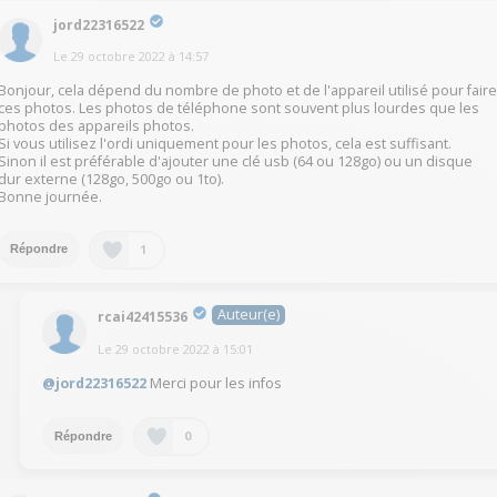
jord22316522
Le
29 octobre 2022
à
14:57
Bonjour, cela dépend du nombre de photo et de l'appareil utilisé pour fair
ces photos. Les photos de téléphone sont souvent plus lourdes que les
photos des appareils photos.
Si vous utilisez l'ordi uniquement pour les photos, cela est suffisant.
Sinon il est préférable d'ajouter une clé usb (64 ou 128go) ou un disque
dur externe (128go, 500go ou 1to).
Bonne journée.
1
Répondre
Auteur(e)
rcai42415536
Le
29 octobre 2022
à
15:01
@jord22316522
Merci pour les infos
0
Répondre