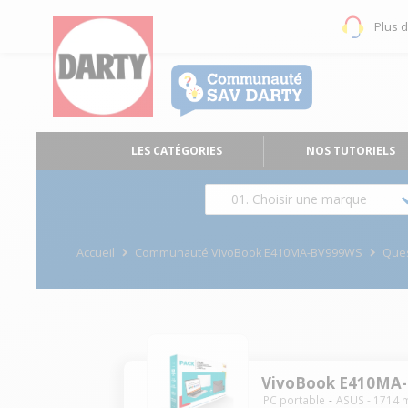
Plus 
LES CATÉGORIES
NOS TUTORIELS
01. Choisir une marque
Accueil
Communauté VivoBook E410MA-BV999WS
Que
VivoBook E410MA
PC portable
ASUS
-
1714
m