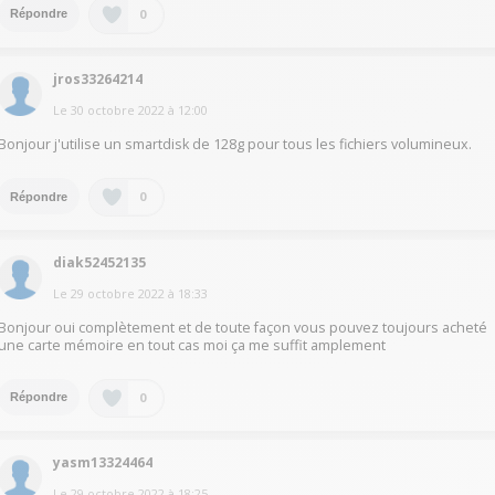
0
Répondre
jros33264214
Le
30 octobre 2022
à
12:00
Bonjour j'utilise un smartdisk de 128g pour tous les fichiers volumineux.
0
Répondre
diak52452135
Le
29 octobre 2022
à
18:33
Bonjour oui complètement et de toute façon vous pouvez toujours acheté
une carte mémoire en tout cas moi ça me suffit amplement
0
Répondre
yasm13324464
Le
29 octobre 2022
à
18:25