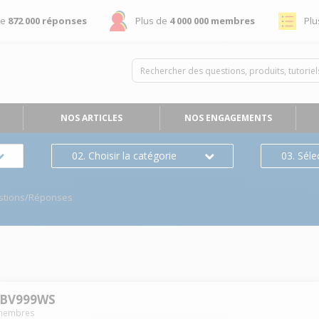
de
872 000 réponses
Plus de
4 000 000 membres
Plu
NOS ARTICLES
NOS ENGAGEMENTS
02. Choisir la catégorie
03. Séle
stions/Réponses
-BV999WS
embres