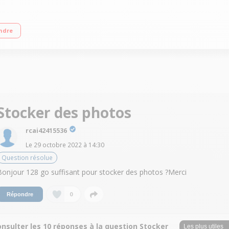
(2 coeurs, 1,1 GHz / 2,8 GHz) RAM 4 Go - 128 Go eMMC Windows 11s - Technolo
ndre
Stocker des photos
rcai42415536
Le
29 octobre 2022
à
14:30
Question résolue
Bonjour 128 go suffisant pour stocker des photos ?Merci
0
Répondre
nsulter les 10 réponses à la question Stocker