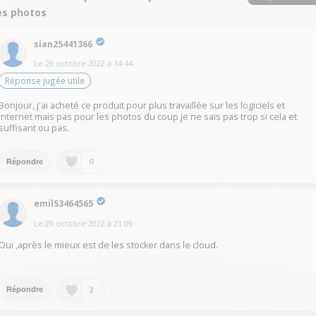
es photos
sian25441366
Le
29 octobre 2022
à
14:44
Réponse jugée utile
Bonjour, j'ai acheté ce produit pour plus travaillée sur les logiciels et
internet mais pas pour les photos du coup je ne sais pas trop si cela et
suffisant ou pas.
0
Répondre
emil53464565
Le
29 octobre 2022
à
21:09
Oui ,après le mieux est de les stocker dans le cloud.
2
Répondre