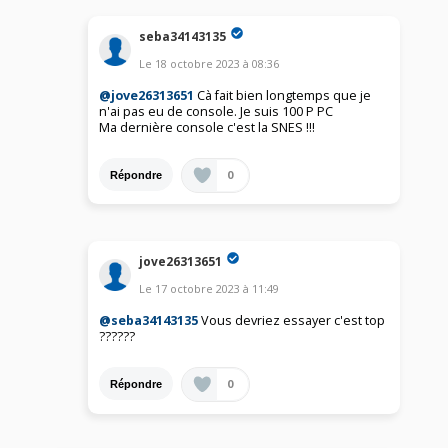
seba34143135
Le
18 octobre 2023
à
08:36
@jove26313651
Cà fait bien longtemps que je
n'ai pas eu de console. Je suis 100 P PC
Ma dernière console c'est la SNES !!!
0
Répondre
jove26313651
Le
17 octobre 2023
à
11:49
@seba34143135
Vous devriez essayer c'est top
??????
0
Répondre