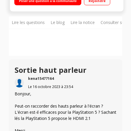
Rejoindre
Poser une question à la communauté
Technologie Nvidia G-Sync™, Game Fast, HDR 10 HDMI,
DisplayPort, Sortie Casque"
Lire les questions
Le blog
Lire la notice
Consulter sur d
Sortie haut parleur
kena15477164
Le
16 octobre 2023
à
23:54
Bonjour,
Peut-on raccorder des hauts parleur à l'écran ?
L'écran est-il efficaces pour la PlayStation 5 ? Sachant
lés la PlayStation 5 propose le HDMI 2.1
Merci