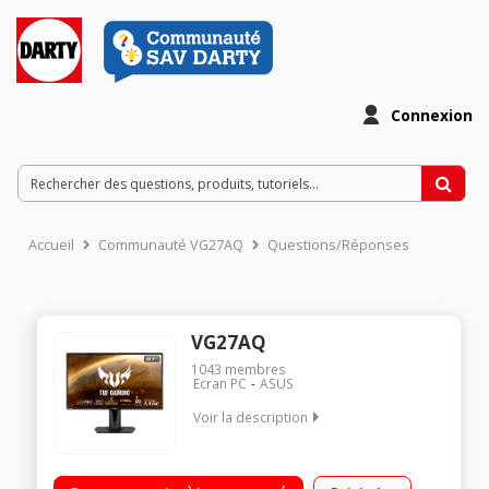
Connexion
Accueil
Communauté VG27AQ
Questions/Réponses
VG27AQ
1043
membres
Ecran PC
ASUS
Voir la description
"Ecran WLED 27"" - Résolution 2560 x 1440 pixels - Dalle IPS
Taux de rafraîchissement 165 Hz - Luminosité 350 cd/m²