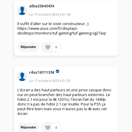
alba23643434
Le
17 octobre 2023
à
01:56
Il suffit d'aller sur le siste constructeur. ;)
https://www.asus.com/fr/displays-
desktops/monitors/tuf-gaming/tuf-gaming-vg27aq/
0
Répondre
rduc16111336
Le
17 octobre 2023
à
01:33
L'écran a des haut parleurs et une prise casque donc
oui on peut brancher des haut parleurs externes. Le
hdmi 2.1 est pour la 4k 120 hz, l'écran fait du 1440p
donc n'a pas de hdmi 2.1 car inutile. Pour la PS5 ça
peut être bien mais vous n'aurez pas la 4k avec cet
écran.
0
Répondre