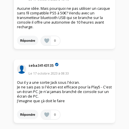
Aucune idée. Mais pourquoi ne pas utiliser un casque
sans fil compatible PS5 à 50€? Vendu avec un
transmetteur bluetooth USB qui se branche sur la
console il offre une autonomie de 10 heures avant
recharge.
0
Répondre
seba34143135
Le
17 octobre 2023
à
08:33
Oui il y a une sortie Jack sous l'écran.
Je ne sais pas si l'écran est efficace pour la Play5 - C'est
un écran PC. Je n'ai jamais branché de console sur un
écran de PC.
J'imagine que çà doit le faire
0
Répondre