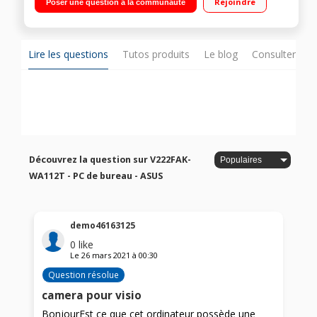
Rejoindre
Poser une question à la communauté
10 - HDMI - Wifi 802.11 ac - BT 4.1"
Lire les questions
Tutos produits
Le blog
Consulter sur
Découvrez la question sur V222FAK-
WA112T - PC de bureau - ASUS
demo46163125
0
like
Le
26 mars 2021
à
00:30
Question résolue
camera pour visio
BonjourEst ce que cet ordinateur possède une