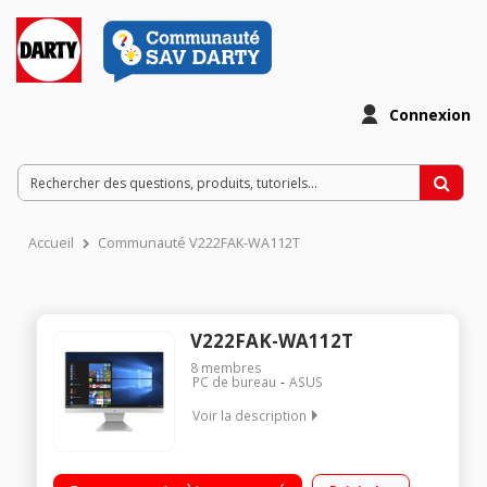
Connexion
Accueil
Communauté V222FAK-WA112T
V222FAK-WA112T
8
membres
PC de bureau
ASUS
Voir la description
"Ecran 21,5"" Full HD Processeur Intel® Core™ i5-10210U (1,6
GHz / jusqu'à 4,2 GHz) RAM 8 Go DDR4 - 512 Go SSD Windows