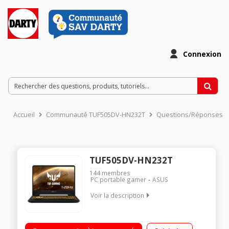
Connexion
Accueil
Communauté TUF505DV-HN232T
Questions/Réponses
TUF505DV-HN232T
144
membres
PC portable gamer
ASUS
Voir la description
"Ecran 15,6"" Full HD 144 Hz Processeur AMD Ryzen™ 7-3750H
(2,3 GHz / jusqu'à 4 GHz) RAM 16 Go DDR4 - 512 Go SSD - Carte