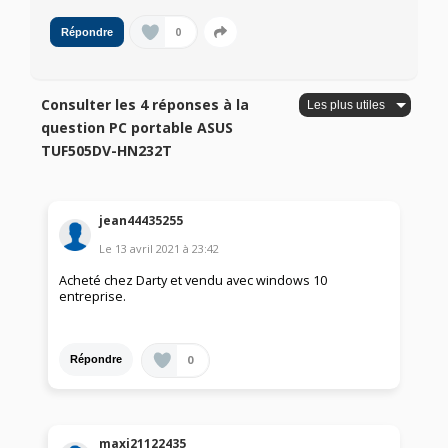
0
Répondre
Consulter les 4 réponses à la
question PC portable ASUS
TUF505DV-HN232T
jean44435255
Le
13 avril 2021
à
23:42
Acheté chez Darty et vendu avec windows 10
entreprise.
0
Répondre
maxj21122435