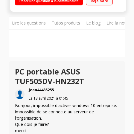
Rejoindre
Poser une question à la communauté
graphique Nvidia GF RTX 2060 6 Go Windows 10 - HDMI - Wifi
802.11 ac - Bluetooth 5.0"
Lire les questions
Tutos produits
Le blog
Lire la notice
PC portable ASUS
TUF505DV-HN232T
jean44435255
Le
13 avril 2021
à
01:45
Bonjour, impossible d'activer windows 10 entreprise.
impossible de se connecte au serveur de
l'organisation.
Que dois je faire?
merci.