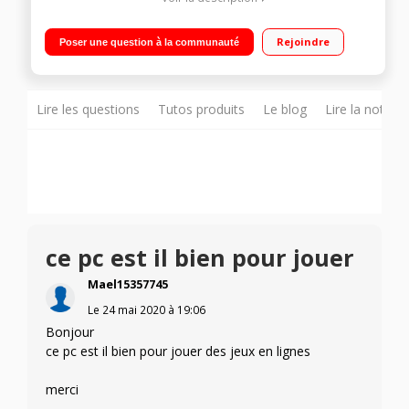
Ecran 15.6 Full HD Processeur AMD Ryzen 5 3550H RAM 8 Go -
512 Go de SSD - Carte graphique NVIDIA GeForce GTX 1650 à
Rejoindre
Poser une question à la communauté
4 Go dédiée Windows 10, HDMI 2.0, USB 3.2 Type C
Lire les questions
Tutos produits
Le blog
Lire la notice
ce pc est il bien pour jouer
Mael15357745
Le
24 mai 2020
à
19:06
Bonjour
ce pc est il bien pour jouer des jeux en lignes
merci