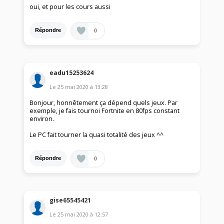
oui, et pour les cours aussi
0
Répondre
eadu15253624
Le
25 mai 2020
à
13:28
Bonjour, honnêtement ça dépend quels jeux. Par
exemple, je fais tournoi Fortnite en 80fps constant
environ.
Le PC fait tourner la quasi totalité des jeux ^^
0
Répondre
gise65545421
Le
25 mai 2020
à
12:57