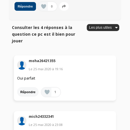
0
Répondre
Consulter les 4 réponses à la
question ce pc est il bien pour
jouer
moha26421355
Le
25 mai 2020
à
19:16
Oui parfait
1
Répondre
mich24332341
Le
25 mai 2020
à
23:08