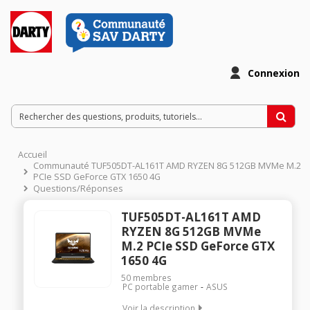
Connexion
Accueil
Communauté TUF505DT-AL161T AMD RYZEN 8G 512GB MVMe M.2
PCIe SSD GeForce GTX 1650 4G
Questions/Réponses
TUF505DT-AL161T AMD
RYZEN 8G 512GB MVMe
M.2 PCIe SSD GeForce GTX
1650 4G
50
membres
PC portable gamer
ASUS
Voir la description