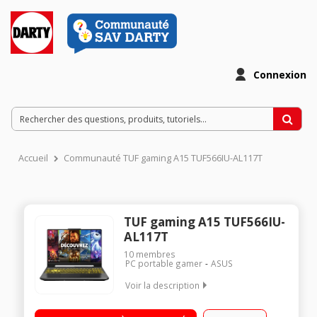
Connexion
Accueil
Communauté TUF gaming A15 TUF566IU-AL117T
TUF gaming A15 TUF566IU-
AL117T
10
membres
PC portable gamer
ASUS
Voir la description
Ecran 15.6 pouces Full HD - 1920 x 1080 pixels Processeur
AMD Ryzen™ 7 4800H (2.9 GHz / jusqu'à 4.2 GHz) - 8 Mo de