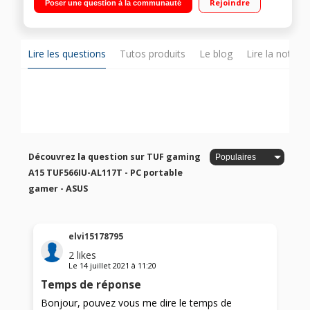
Rejoindre
Poser une question à la communauté
mémoire cache RAM DDR4 16 Go - 1 To HDD + 256 Go SSD -
Carte graphique NVIDIA® GeForce® GTX 1660Ti 6 Go
Windows 10 - Wi-Fi 5 (802.11ac) - Bluetooth 5.0 - HDMI 2.0b - 1
mois d’abonnement Xbox Game Pass inclus
Lire les questions
Tutos produits
Le blog
Lire la notice
Découvrez la question sur TUF gaming
A15 TUF566IU-AL117T - PC portable
gamer - ASUS
elvi15178795
2
likes
Le
14 juillet 2021
à
11:20
Temps de réponse
Bonjour, pouvez vous me dire le temps de