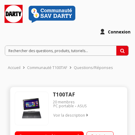
Connexion
Accueil
Communauté T100TAF
Questions/Réponses
T100TAF
20
membres
PC portable
ASUS
Voir la description
Ecran LED tactile 10,1" HD, 1366 x 768 pixels Processeur Intel®
Bay Trail-T AtomT Z3735F à 1.33 GHz Mémoire vive 2 Go - 500