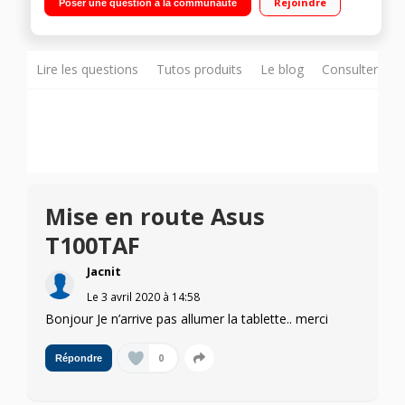
Rejoindre
Poser une question à la communauté
Go SATA + 32 Go SSD Carte graphique Intel HD Graphics Gen7
- Clavier détachable
Lire les questions
Tutos produits
Le blog
Consulter sur
Mise en route Asus
T100TAF
Jacnit
Le
3 avril 2020
à
14:58
Bonjour Je n’arrive pas allumer la tablette.. merci
0
Répondre