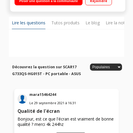
Rejoindre
Poser une question à la communauté
graphique Nvidia GF RTX 3080 16 Go Windows 10 - HDMI - Wifi
802.11 ax - BT 5.1 - 1 mois d’abonnement Xbox Game Pass
inclus"
Lire les questions
Tutos produits
Le blog
Lire la notice
Découvrez la question sur SCAR17
G733QS-HG015T - PC portable - ASUS
mara15464244
Le
29 septembre 2021
à
16:31
Qualité de l'écran
Bonjour, est ce que l'écran est vraiment de bonne
qualité ? merci 4k 244hz