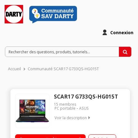
Connexion
Accueil
Communauté SCAR17 G733QS-HG015T
SCAR17 G733QS-HG015T
15
membres
PC portable
ASUS
Voir la description
"Ecran 17,3"" Full HD 300 Hz Processeur AMD Ryzen™ 9 5900HX
(3,1 GHz / jusqu'à 4,5 GHz) RAM 32 Go DDR4 - 1 To SSD - Carte