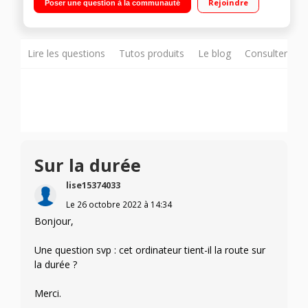
Rejoindre
Poser une question à la communauté
16 Go DDR4 - 1 To SSD - Carte graphique AMD RX6800M 12 Go
GDDR6 Windows 11 - Wifi 802.11 ax - BT 5.1 - 1 mois
d’abonnement Xbox Game Pass inclus"
Lire les questions
Tutos produits
Le blog
Consulter sur
Sur la durée
lise15374033
Le
26 octobre 2022
à
14:34
Bonjour,
Une question svp : cet ordinateur tient-il la route sur
la durée ?
Merci.