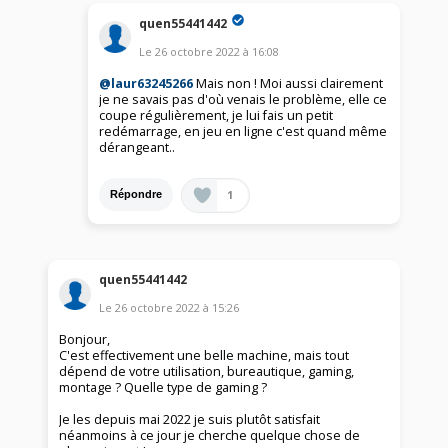
quen55441442
Le
26 octobre 2022
à
16:08
@laur63245266
Mais non ! Moi aussi clairement
je ne savais pas d'où venais le problème, elle ce
coupe régulièrement, je lui fais un petit
redémarrage, en jeu en ligne c'est quand même
dérangeant..
1
Répondre
quen55441442
Le
26 octobre 2022
à
15:26
Bonjour,
C'est effectivement une belle machine, mais tout
dépend de votre utilisation, bureautique, gaming,
montage ? Quelle type de gaming ?
Je les depuis mai 2022 je suis plutôt satisfait
néanmoins à ce jour je cherche quelque chose de