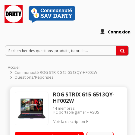
Connexion
Accueil
Communauté ROG STRIX G15 G513QY-HF002W
Questions/Réponses
ROG STRIX G15 G513QY-
HF002W
14
membres
PC portable gamer
ASUS
Voir la description
"Ecran 15,6"" Full HD 300 Hz Processeur
AMD Ryzen 9 5900HX (8 coeurs, 3,3 GHz / jusqu'à 4,6 GHz) RAM