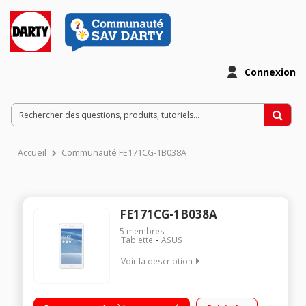
Connexion
Accueil
Communauté FE171CG-1B038A
FE171CG-1B038A
5
membres
Tablette
ASUS
Voir la description
Ecran capacitif 7" (17,8 cm), 1024 x 600 pixels / Processeur
Intel Clover Trail + Z2520 Dual Core 1,2 GHz / Memoire vive 1