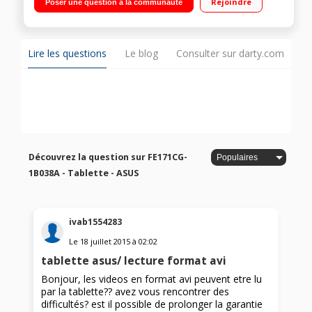
Rejoindre
Poser une question à la communauté
Go - Capacite de stockage 16 Go / Android 4.4 Kit Kat - Wifi
802.11 b/g/n - Compatible 3G
Lire les questions
Le blog
Consulter sur darty.com
Découvrez la question sur FE171CG-
1B038A - Tablette - ASUS
ivab1554283
Le
18 juillet 2015
à
02:02
tablette asus/ lecture format avi
Bonjour, les videos en format avi peuvent etre lu
par la tablette?? avez vous rencontrer des
difficultés? est il possible de prolonger la garantie