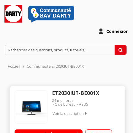
Connexion
Accueil
Communauté ET2030IUT-BE001X
ET2030IUT-BE001X
24
membres
PC de bureau
ASUS
Voir la description
Natif Windows 10 - Ecran LED 19,5" HD+, 1600 x 900 pixels
Processeur Intel® Pentium® G3250T à 2,8 GHz RAM 4 Go - 1