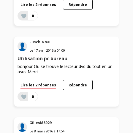
Lire les 2 réponses
Répondre
0
Fuschia760
Le
17 avril 2016
à
01:09
Utilisation pc bureau
bonjour Ou se trouve le lecteur dvd du tout en un
asus Merci
Lire les 2 réponses
Répondre
0
GillesM8929
Le
8 mars 2016
à
17:54