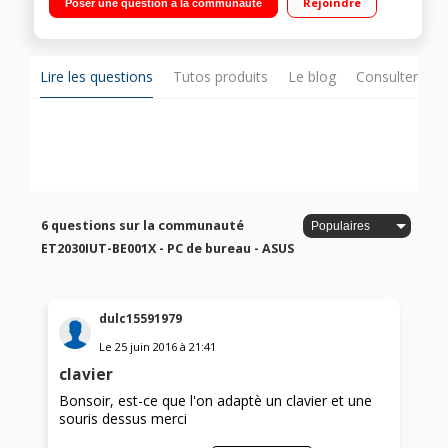
Rejoindre
Poser une question à la communauté
To de disque dur SATA Carte graphique Intel HD Graphics -
Graveur DVD - HDMI - USB 3.0
Lire les questions
Tutos produits
Le blog
Consulter sur
6 questions sur la communauté
ET2030IUT-BE001X - PC de bureau - ASUS
dulc15591979
Le
25 juin 2016
à
21:41
clavier
Bonsoir, est-ce que l'on adaptè un clavier et une
souris dessus merci