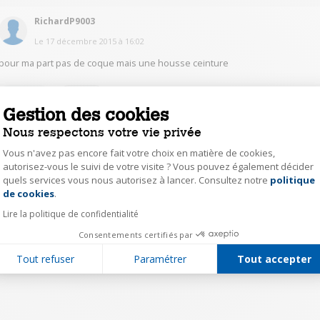
RichardP9003
Le
17 décembre 2015
à
16:02
pour ma part pas de coque mais une housse ceinture
0
Répondre
Gestion des cookies
Nous respectons votre vie privée
1
Vous n'avez pas encore fait votre choix en matière de cookies,
autorisez-vous le suivi de votre visite ? Vous pouvez également décider
quels services vous nous autorisez à lancer. Consultez notre
politique
Axeptio consent
de cookies
.
Lire la politique de confidentialité
Consentements certifiés par
Tout refuser
Paramétrer
Tout accepter