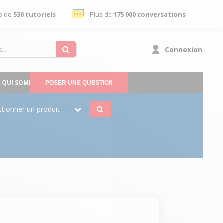
s de
530 tutoriels
Plus de
175 000 conversations
Connexion
QUI SOMMES-NOUS
POSER UNE QUESTION
ctionner un produit