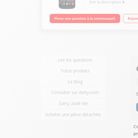
Voir la description
Mobile sous Android 5.1 - Lollipop - 4G Ecran tac
Rejoi
Poser une question à la communauté
Lire les questions
Tutos produits
Le blog
Consulter sur darty.com
Darty 2nde Vie
Acheter une pièce détachée
Co
p