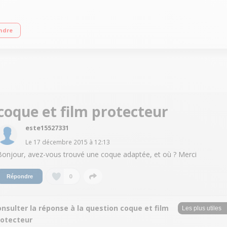
tile 12.7 cm (5") - HD 1280 X 720 pixels Processeur Quad Core 1,1GHz - 8Go d
ndre
coque et film protecteur
este15527331
Le
17 décembre 2015
à
12:13
Bonjour, avez-vous trouvé une coque adaptée, et où ? Merci
0
Répondre
nsulter la réponse à la question coque et film
rotecteur