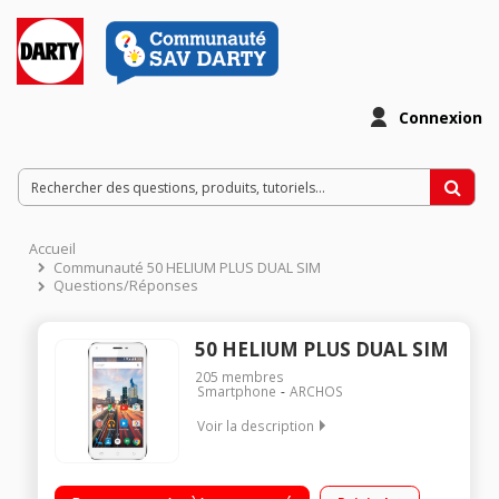
Connexion
Accueil
Communauté 50 HELIUM PLUS DUAL SIM
Questions/Réponses
50 HELIUM PLUS DUAL SIM
205
membres
Smartphone
ARCHOS
Voir la description
Mobile sous Android 5.1 - Lollipop - Compatible 4G Écran
tactile 12,7cm (5'') - HD IPS 1280x720 pixels Processeur Quad-