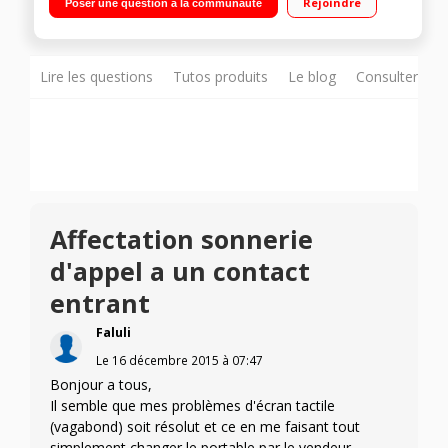
Rejoindre
Poser une question à la communauté
Core à 1 GHz - Mémoire 8Go Appareil photo 13 Mpixels -
Vidéo HD 720p
Lire les questions
Tutos produits
Le blog
Consulter sur
Affectation sonnerie
d'appel a un contact
entrant
Faluli
Le
16 décembre 2015
à
07:47
Bonjour a tous,
Il semble que mes problèmes d'écran tactile
(vagabond) soit résolut et ce en me faisant tout
simplement changer le portable par le vendeur.