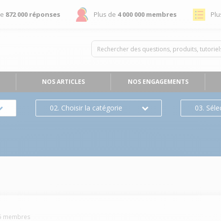
de
872 000 réponses
Plus de
4 000 000 membres
Plu
NOS ARTICLES
NOS ENGAGEMENTS
02. Choisir la catégorie
03. Séle
5
membres