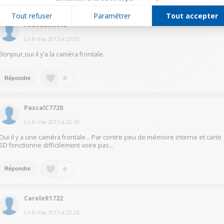
Tout refuser
Paramétrer
Tout accepter
FadouaM9013
Le
8 mai 2015
à
23:05
Bonjour,oui il y'a la caméra frontale.
0
Répondre
PascalC7720
Le
8 mai 2015
à
22:39
Oui il y a une caméra frontale... Par contre peu de mémoire interne et carte
SD fonctionne difficilement voire pas...
0
Répondre
CaroleR1722
Le
8 mai 2015
à
22:26