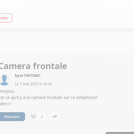
Ecran tactile HD IPS 11.4 cm (4.5") / Processeur Quad-Core 1,2GHz - 4Go de m
ndre
Camera frontale
kyar15672667
Le
7 mai 2015
à
16:16
Bonjour,
est ce qu'il y a la camera frontale sur ce telephone?
Merci !
0
Répondre