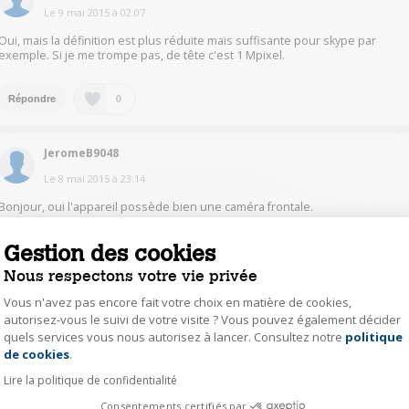
Le
9 mai 2015
à
02:07
Oui, mais la définition est plus réduite mais suffisante pour skype par
exemple. Si je me trompe pas, de tête c'est 1 Mpixel.
0
Répondre
JeromeB9048
Le
8 mai 2015
à
23:14
Bonjour, oui l'appareil possède bien une caméra frontale.
Gestion des cookies
0
Répondre
Nous respectons votre vie privée
Vous n'avez pas encore fait votre choix en matière de cookies,
EricT7679
autorisez-vous le suivi de votre visite ? Vous pouvez également décider
Le
8 mai 2015
à
23:11
quels services vous nous autorisez à lancer. Consultez notre
politique
Axeptio consent
de cookies
.
Oui comme au même titre que les autres smartphones
Lire la politique de confidentialité
0
Répondre
Consentements certifiés par