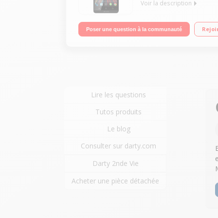
Voir la description
Mobile sous Android 4.3 Jelly Bean - Réseau 4G / 
Rejoi
Poser une question à la communauté
Lire les questions
Tutos produits
Le blog
Consulter sur darty.com
Darty 2nde Vie
Acheter une pièce détachée