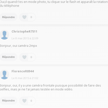
Oui,il quand t'es en mode photo, tu clique sur le flash et apparaît la rotation
du téléphone
0
Répondre
ChristopheR7511
Le
8 mai 2015
à
22:09
Bonjour, oui caméra 2mpx
0
Répondre
FlorenceR8944
Le
8 mai 2015
à
21:02
Bonjour, oui, il y a une caméra frontale puisque possibilité de faire des
selfies, mais je ne l'ai jamais testée en mode vidéo.
0
Répondre