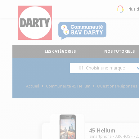
Plus 
LES CATÉGORIES
NOS TUTORIELS
01. Choisir une marque
Accueil
Communauté 45 Helium
Questions/Réponses
45 Helium
Smartphone
ARCHOS
-
72