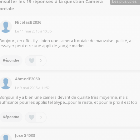
onsulter les 19 réponses à la question Camera
rontale
NicolasB2836
Le
11 mai 2015
à
10:35
Bonjour , en effet il y a bien une camera frontale de mauvaise qualité, a
essayer peut etre une appli de google market......
0
Répondre
AhmedE2060
Le
9 mai 2015
à
11:52
Bonjour, il y a bien une camera devant de qualité très moyenne, mais
suffisante pour les applis tel Skype...pour le reste, et pour le prix il est top
0
Répondre
JoseG4033