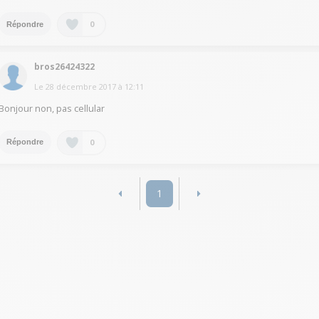
0
Répondre
bros26424322
Le
28 décembre 2017
à
12:11
Bonjour non, pas cellular
0
Répondre
1