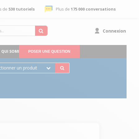
s de
530 tutoriels
Plus de
175 000 conversations
Connexion
QUI SOMMES-NOUS
POSER UNE QUESTION
ctionner un produit