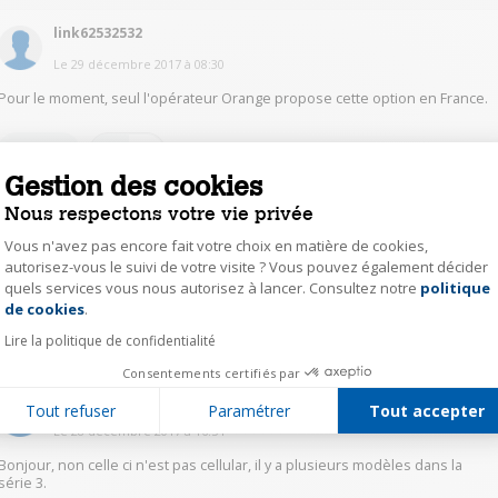
link62532532
Le
29 décembre 2017
à
08:30
Pour le moment, seul l'opérateur Orange propose cette option en France.
0
Répondre
Gestion des cookies
Nous respectons votre vie privée
vles13151215
Vous n'avez pas encore fait votre choix en matière de cookies,
Le
28 décembre 2017
à
21:32
autorisez-vous le suivi de votre visite ? Vous pouvez également décider
Non pas celle-ci mais elle existe en cellular un peu plus cher.
quels services vous nous autorisez à lancer. Consultez notre
politique
Axeptio consent
de cookies
.
0
Répondre
Lire la politique de confidentialité
Consentements certifiés par
cal_43611425
Tout refuser
Paramétrer
Tout accepter
Le
28 décembre 2017
à
16:54
Bonjour, non celle ci n'est pas cellular, il y a plusieurs modèles dans la
série 3.