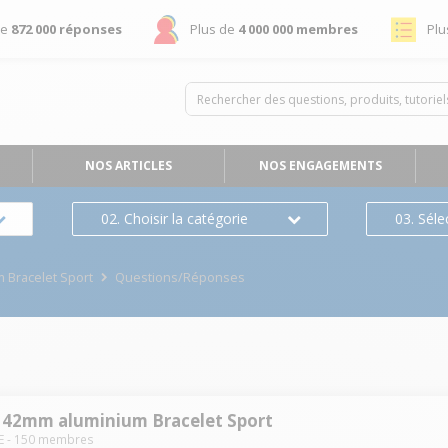
de
872 000 réponses
Plus de
4 000 000 membres
Plu
NOS ARTICLES
NOS ENGAGEMENTS
02. Choisir la catégorie
03. Séle
Bracelet Sport
Questions/Réponses
S 42mm aluminium Bracelet Sport
E
-
150
membres