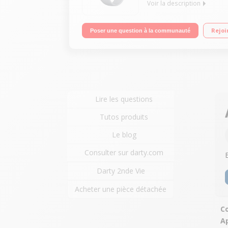
Voir la description
Boitier en aluminium anodisé couleur Argent 42mm
Rejoi
Poser une question à la communauté
Résistante à l'eau 50 mètres - Wi-Fi et Bluetooth 4.
Lire les questions
Tutos produits
Le blog
Consulter sur darty.com
Darty 2nde Vie
Acheter une pièce détachée
Co
A