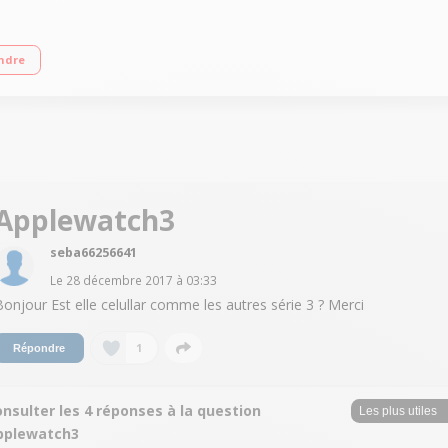
 - Cardiofréquencemètre Ecran Retina avec 3D Touch en verre Ion-X Bracelet sp
ndre
2 - GPS intégré
Applewatch3
seba66256641
Le
28 décembre 2017
à
03:33
Bonjour Est elle celullar comme les autres série 3 ? Merci
1
Répondre
nsulter les 4 réponses à la question
pplewatch3