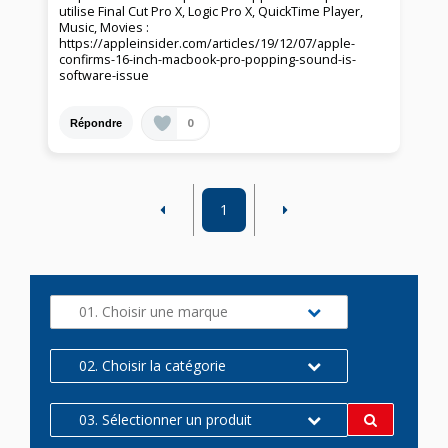
utilise Final Cut Pro X, Logic Pro X, QuickTime Player,
Music, Movies :
https://appleinsider.com/articles/19/12/07/apple-
confirms-16-inch-macbook-pro-popping-sound-is-
software-issue
0
Répondre
1
01. Choisir une marque
02. Choisir la catégorie
03. Sélectionner un produit