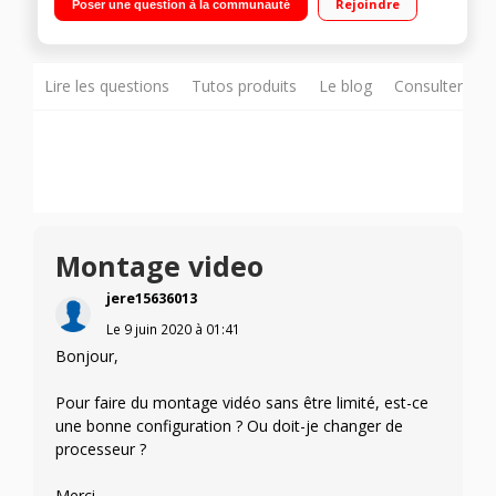
Rejoindre
Poser une question à la communauté
5300M Caméra FaceTime HD 720p - Clavier rétro-éclairé -
Trackpad Force Touch - Touch Bar avec capteur Touch ID
intégré"
Lire les questions
Tutos produits
Le blog
Consulter sur
Montage video
jere15636013
Le
9 juin 2020
à
01:41
Bonjour,
Pour faire du montage vidéo sans être limité, est-ce
une bonne configuration ? Ou doit-je changer de
processeur ?
Merci