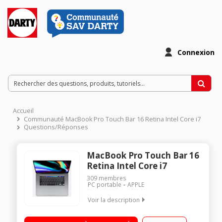
Connexion
Accueil
Communauté MacBook Pro Touch Bar 16 Retina Intel Core i7
Questions/Réponses
MacBook Pro Touch Bar 16
Retina Intel Core i7
309
membres
PC portable
APPLE
Voir la description
"Ecran LED 16"" Rétina Processeur Hexacœur Intel Core i7 à 2,6
GHz RAM 16 Go - 1 To SSD - Carte graphique AMD Radeon Pro