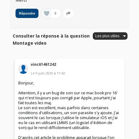
0
Répondre
Consulter la réponse à la question
Montage video
vinc61461242
Le
9 juin 2020
à
11:42
Bonjour,
Attention, il y a un bug de son sur ce mac book pro 16'
qui n'est toujours pas corrigé par Apple, pourtant j'ai
fait toutes les maj.
Le son est excellent, mais parfois dans certaines
conditions d'utilisations, un son parasite s'y ajoute. J'ai
souvent le cas lorsque j'utilise le simulateur iOS et j'ai
eu le cas en utilisant LMMS (un logiciel d'édition de
son) qui le rend difficilement utilisable.
D'après cet article le problème apparait lorsque l'on