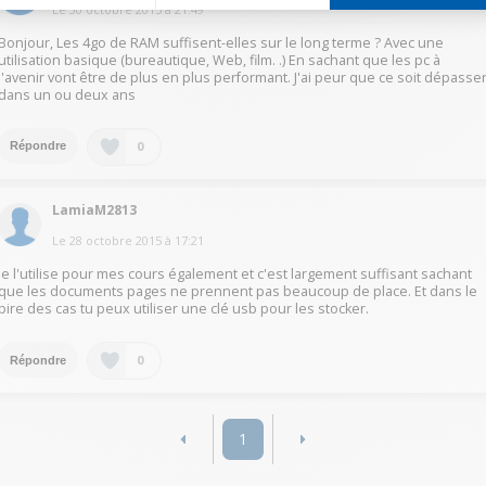
Le
30 octobre 2015
à
21:49
Bonjour, Les 4go de RAM suffisent-elles sur le long terme ? Avec une
utilisation basique (bureautique, Web, film. .) En sachant que les pc à
l'avenir vont être de plus en plus performant. J'ai peur que ce soit dépasse
dans un ou deux ans
0
Répondre
LamiaM2813
Le
28 octobre 2015
à
17:21
Je l'utilise pour mes cours également et c'est largement suffisant sachant
que les documents pages ne prennent pas beaucoup de place. Et dans le
pire des cas tu peux utiliser une clé usb pour les stocker.
0
Répondre
1