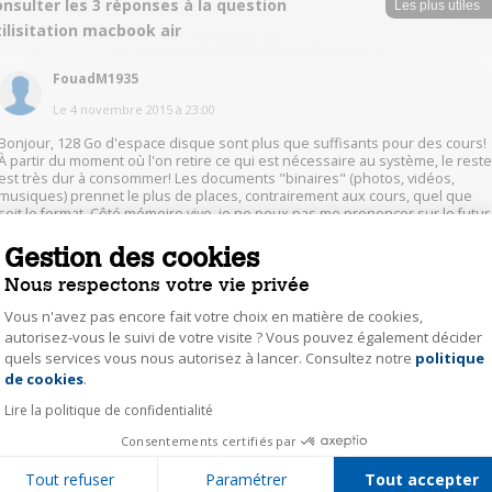
nsulter les 3 réponses à la question
ilisitation macbook air
FouadM1935
Le
4 novembre 2015
à
23:00
Bonjour, 128 Go d'espace disque sont plus que suffisants pour des cours!
À partir du moment où l'on retire ce qui est nécessaire au système, le rest
est très dur à consommer! Les documents "binaires" (photos, vidéos,
musiques) prennet le plus de places, contrairement aux cours, quel que
soit le format. Côté mémoire vive, je ne peux pas me prononcer sur le futur
Mais 4Go me semble amplement suffisants. Le système réclame 2Go, ce
qui laisse 2 Go pour le reste. Film => pas de problème Internet => Idem
Gestion des cookies
Traitement de texte => Idem (même un MS Office lancé à plein régime
Nous respectons votre vie privée
"consommerait" 2Go, donc forcément moins pour Libreoffice et ses
concurrents) Édition photo => Photoshop (pour citer le plus gourmand)
Vous n'avez pas encore fait votre choix en matière de cookies,
semble réclamer 2Go, donc ça passe. L'édition vidéo pourrait
autorisez-vous le suivi de votre visite ? Vous pouvez également décider
éventuellement poser un léger problème... Mais on dépasse le cadre. Bref,
inutile de céder à la panique et la "course à l'armement". ;)
quels services vous nous autorisez à lancer. Consultez notre
politique
Axeptio consent
de cookies
.
0
Répondre
Lire la politique de confidentialité
Consentements certifiés par
laur15190881
Tout refuser
Paramétrer
Tout accepter