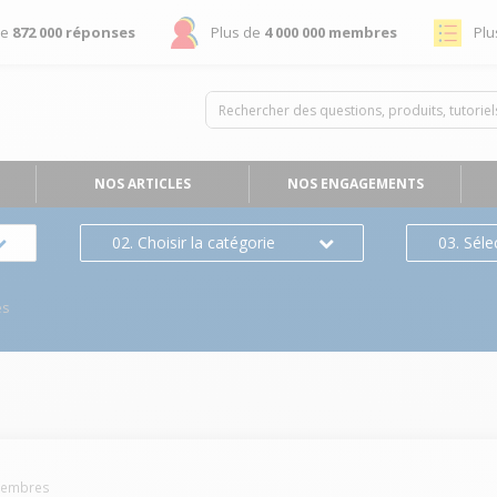
de
872 000 réponses
Plus de
4 000 000 membres
Plu
NOS ARTICLES
NOS ENGAGEMENTS
02. Choisir la catégorie
03. Séle
es
embres