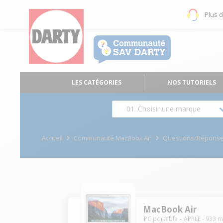
Plus 
LES CATÉGORIES
NOS TUTORIELS
01. Choisir une marque
Accueil
Communauté MacBook Air
Questions/Répons
MacBook Air
PC portable
APPLE
-
933
m