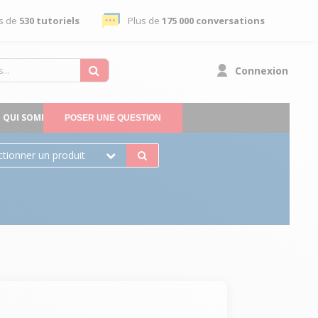
s de
530 tutoriels
Plus de
175 000 conversations
Connexion
QUI SOMMES-NOUS
POSER UNE QUESTION
ctionner un produit