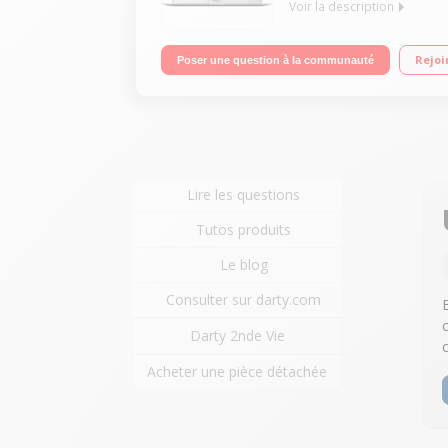
Voir la description
"Ecran 13,3"" 1440 x 900 pixels Processeur Intel®
Rejoi
Poser une question à la communauté
Lire les questions
Tutos produits
Le blog
Consulter sur darty.com
Darty 2nde Vie
Acheter une pièce détachée