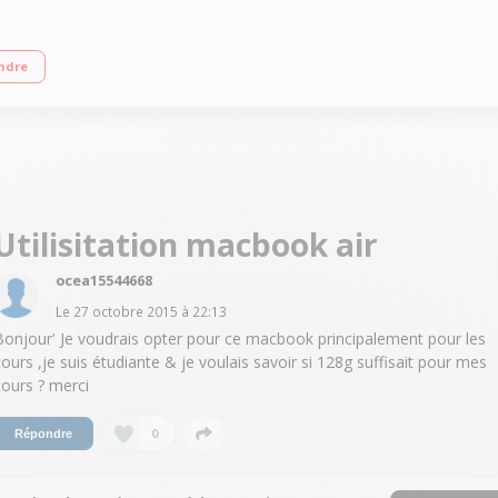
 Core™ i5 RAM 8 Go - 256 Go SSD WiFi 802.11ac - Bluetooth 4.0"
ndre
Utilisitation macbook air
ocea15544668
Le
27 octobre 2015
à
22:13
Bonjour' Je voudrais opter pour ce macbook principalement pour les
cours ,je suis étudiante & je voulais savoir si 128g suffisait pour mes
cours ? merci
0
Répondre