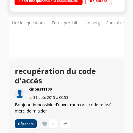
Rejoindre
Poser une question à la communauté
Lire les questions
Tutos produits
Le blog
Consulter sur
recupération du code
d'accés
kinous11100
Le
31 août 2015
à
00:53
Bonjour, impossible d'ouvrir mon ordi code refusé,
merci de m'aider
1
Répondre