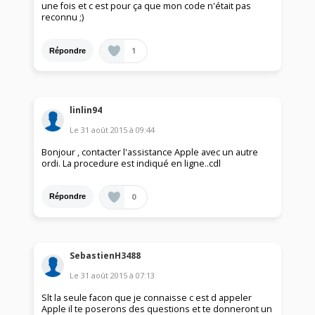
une fois et c est pour ça que mon code n'était pas
reconnu ;)
1
Répondre
linlin94
Le
31 août 2015
à
09:44
Bonjour , contacter l'assistance Apple avec un autre
ordi. La procedure est indiqué en ligne..cdl
0
Répondre
SebastienH3488
Le
31 août 2015
à
07:13
Slt la seule facon que je connaisse c est d appeler
Apple il te poserons des questions et te donneront un