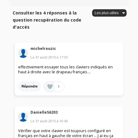
Consulter les 4 réponses à la
question recupération du code
d'accés
michelrouzic
Le
31 août 2015
à
17:35
effectivement essayer tous les claviers indiqués en
haut à droite avec le drapeau français….
1
Répondre
DanielleS6203
Le
31 août 2015
à
10:45
Vérifier que votre clavier est toujours configuré en
français en haut à gauche de votre écran ... J ai eu ça