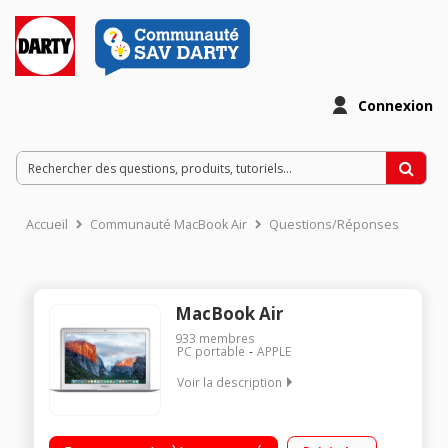
Connexion
Accueil
Communauté MacBook Air
Questions/Réponses
MacBook Air
933
membres
PC portable
APPLE
Voir la description
"Ecran 13,3"" 1440 x 900 pixels Processeur Intel® Core™ i5
RAM 8 Go - 256 Go SSD WiFi 802.11ac - Bluetooth 4.0"