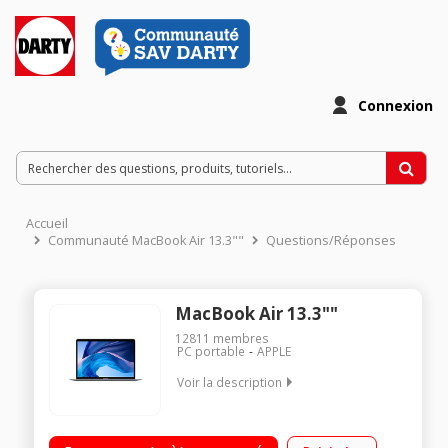
Connexion
Accueil
Communauté MacBook Air 13.3""
Questions/Réponses
MacBook Air 13.3""
12811
membres
PC portable
APPLE
Voir la description
"Ecran 13"" Intel® Core™ i3 256 Go SSD"