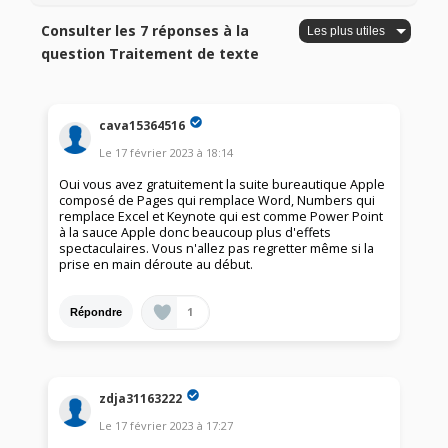
Consulter les 7 réponses à la
question Traitement de texte
cava15364516
Le
17 février 2023
à
18:14
Oui vous avez gratuitement la suite bureautique Apple
composé de Pages qui remplace Word, Numbers qui
remplace Excel et Keynote qui est comme Power Point
à la sauce Apple donc beaucoup plus d'effets
spectaculaires. Vous n'allez pas regretter même si la
prise en main déroute au début.
1
Répondre
zdja31163222
Le
17 février 2023
à
17:27