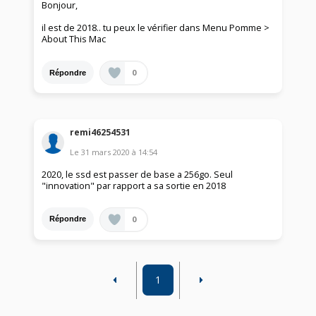
Bonjour,
il est de 2018.. tu peux le vérifier dans Menu Pomme >
About This Mac
0
Répondre
remi46254531
Le
31 mars 2020
à
14:54
2020, le ssd est passer de base a 256go. Seul
"innovation" par rapport a sa sortie en 2018
0
Répondre
1