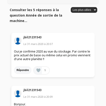
Consulter les 5 réponses à la
question Année de sortie de la
machine...
jbil21231543
Le
31 mars 2020
à
20:07
Oui je confirme 2020 au vue du stockage. Par contre le
prix actuel de base ou même celui en promo viennent
d'une autre planète !!
1
Répondre
jbil21231543
Le
31 mars 2020
à
20:09
Bonjour.