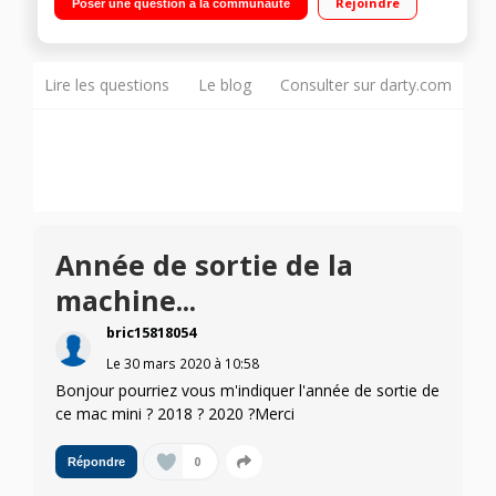
Rejoindre
Poser une question à la communauté
Graphics 630 4 ports Thunderbolt 3 - Wi-Fi 802.11 ac -
Bluetooth 5.0 - Mac OS X
Lire les questions
Le blog
Consulter sur darty.com
Année de sortie de la
machine...
bric15818054
Le
30 mars 2020
à
10:58
Bonjour pourriez vous m'indiquer l'année de sortie de
ce mac mini ? 2018 ? 2020 ?Merci
0
Répondre