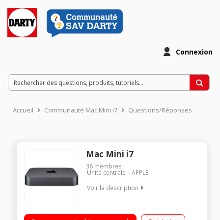
Connexion
Accueil
Communauté Mac Mini i7
Questions/Réponses
Mac Mini i7
38
membres
Unité centrale
APPLE
Voir la description
Processeur Intel Core i7 hexacœur à 3,2 GHz 8 Go DDR4 de
mémoire vive - 256 Go SSD Carte graphique Intel UHD